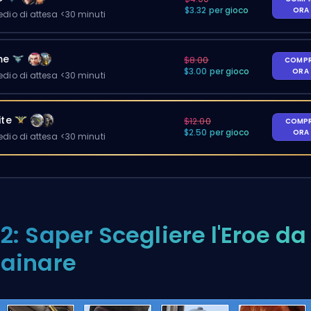
$3.32 per gioco
ORA
io di attesa <30 minuti
me
$8.00
COMP
$3.00 per gioco
ORA
io di attesa <30 minuti
ite
$12.00
COMP
$2.50 per gioco
ORA
io di attesa <30 minuti
2: Saper Scegliere l'Eroe da
ainare