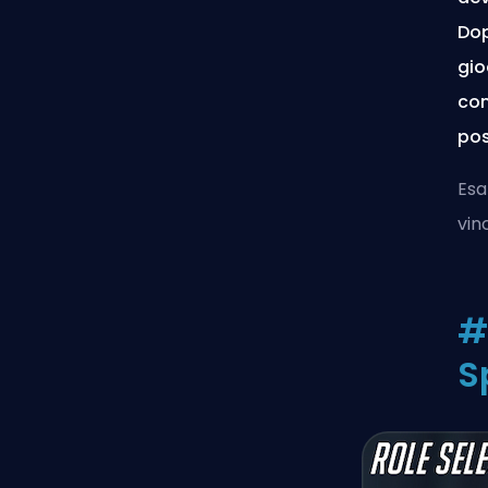
Dop
gio
com
pos
Esa
vin
#
S