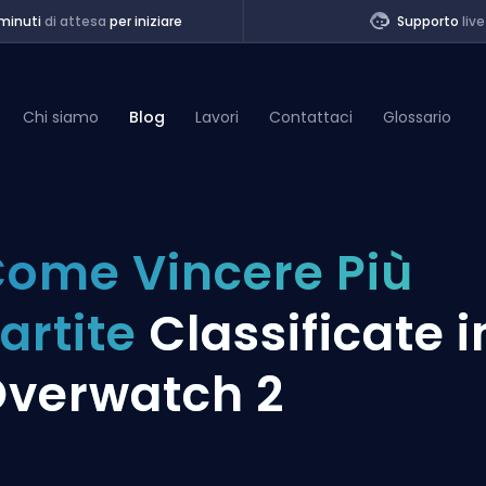
minuti
di attesa
per iniziare
Supporto
live
Chi siamo
Blog
Lavori
Contattaci
Glossario
of Legends
ome Vincere Più
t
artite
Classificate i
verwatch 2