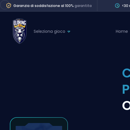
Garanzia di soddisfazione al 100%
garantita
<30 
Seleziona gioco
Home
League of Legends
League 
Marvel Rivals
SERVICES
Valorant
C
Division Boos
Dota 2
Placements
P
Counter-Strike
Wins
Overwatch 2
O
Coaching
Rocket League
Path of Exile 2
Teammate