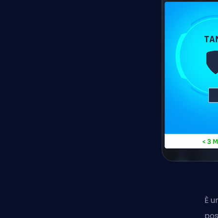
È u
pos