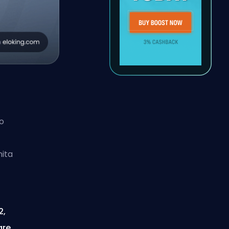
o
nita
2,
are.