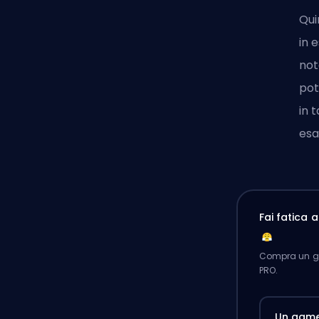
Qui
in 
not
pot
in 
es
Fai fatica 
Compra un ga
PRO.
Un gam