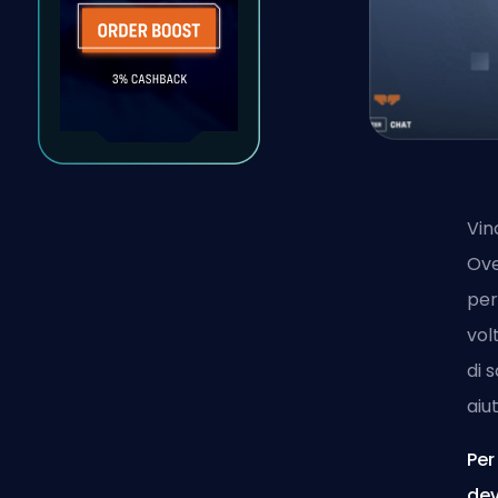
Vin
Ove
per
vol
di 
aiu
Per
dev