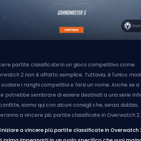
cere partite classificate in un gioco competitivo come
rwatch 2 non è affatto semplice. Tuttavia, è l'unico mod
 scalare i ranghi competitivi e farsi un nome. Anche se a
te potrebbe sembrare di essere destinati a una serie infi
sconfitte, siamo qui con alcuni consigli che, senza dubbio,
teranno a vincere più partite classificate in Overwatch 2.
 iniziare a vincere più partite classificate in Overwatch 
i prima impegnarti in un ruolo specifico che vuoi main