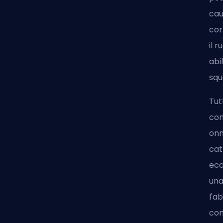
cau
cor
il 
abi
squ
Tut
con
onn
cat
ecc
una
l'a
com