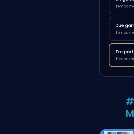
Tempo med
Due ga
Tempo med
Tre part
Tempo med
#
M