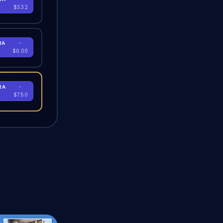
$3.32
RA
-
$6.00
RA
-
$7.50