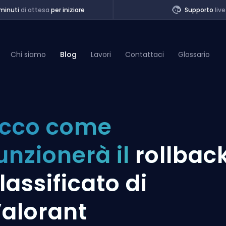
minuti
di attesa
per iniziare
Supporto
live
Chi siamo
Blog
Lavori
Contattaci
Glossario
of Legends
cco come
t
unzionerà il
rollbac
lassificato di
alorant