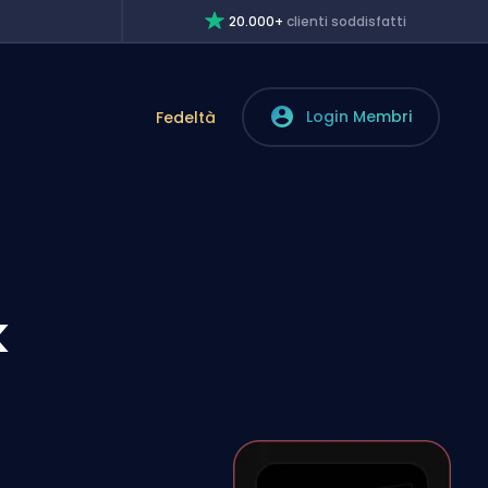
20.000+
clienti soddisfatti
Login Membri
Fedeltà
k