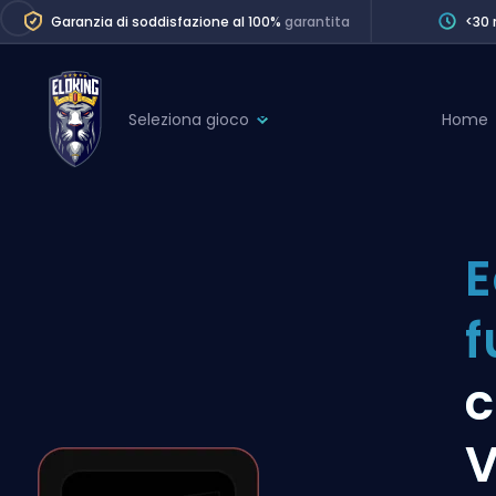
Garanzia di soddisfazione al 100%
garantita
<30 
Seleziona gioco
Home
League of Legends
League 
Marvel Rivals
SERVICES
Valorant
E
Division Boos
Dota 2
Placements
f
Counter-Strike
Wins
Overwatch 2
c
Coaching
Rocket League
V
Path of Exile 2
Teammate