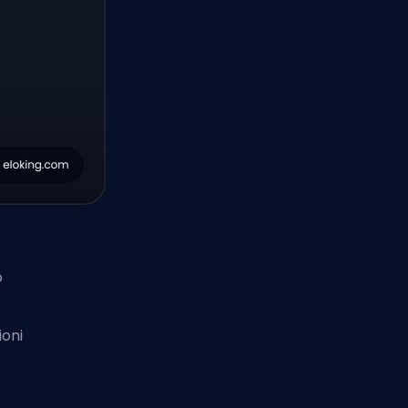
o
ioni