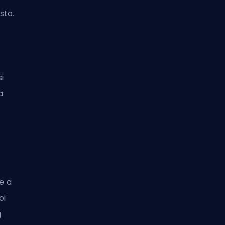
sto.
i
a
e a
oi
g