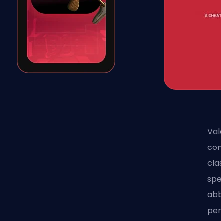
Val
com
cla
spe
abb
per