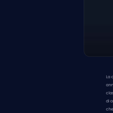
La 
ann
cla
di 
che