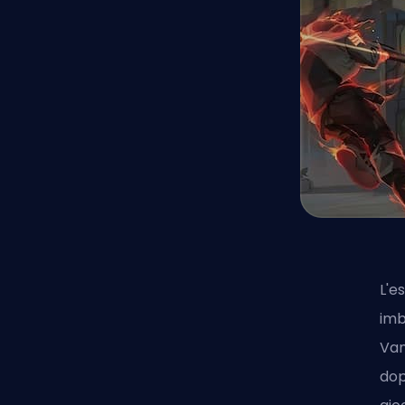
L'e
imb
Van
dop