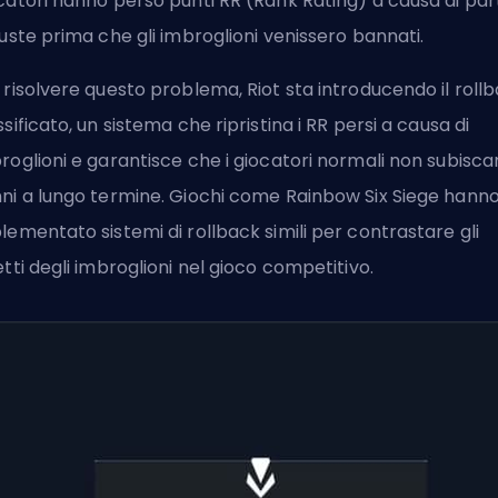
catori hanno perso punti RR (Rank Rating) a causa di par
iuste prima che gli imbroglioni venissero bannati.
 risolvere questo problema,
Riot
sta introducendo il roll
ssificato, un sistema che ripristina i RR persi a causa di
roglioni e garantisce che i giocatori normali non subisc
ni a lungo termine. Giochi come Rainbow Six Siege hann
lementato sistemi di rollback simili per contrastare gli
etti degli imbroglioni nel gioco competitivo.