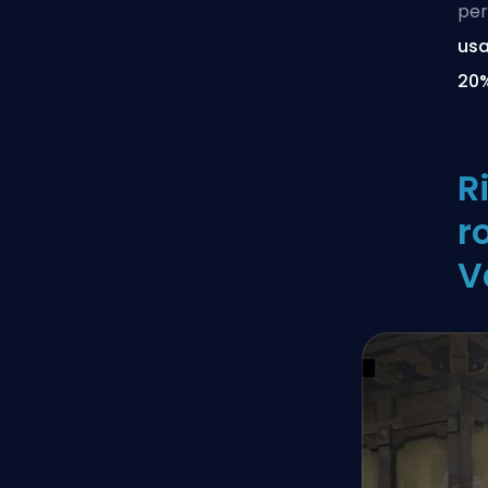
per
usa
20
R
r
V