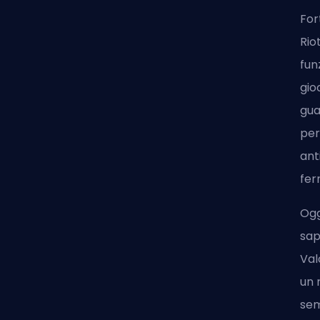
For
Rio
fun
gio
gua
per
ant
fer
Ogg
sap
Val
un 
se