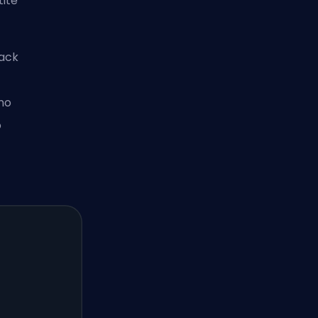
tite
back
ano
o