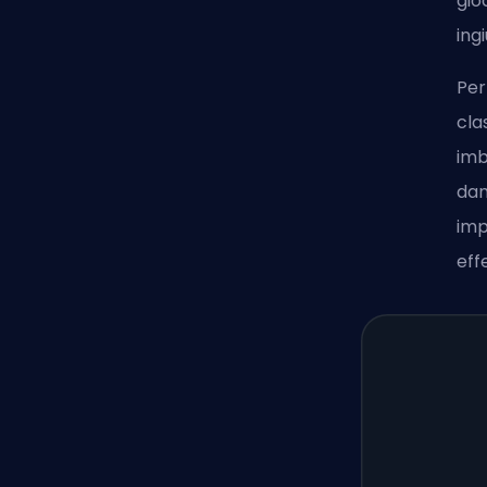
gio
ing
Per
cla
imb
dan
imp
eff