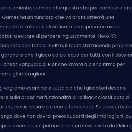
tunatamente, sembra che questo stia per cambiare pre
t Games ha annunciato che Valorant otterrà una
zionalità di rollback classificato che speriamo aiuti i
catori a evitare di perdere ingiustamente il loro RR
dagnato con fatica. Inoltre, il team sta facendo progress
 garantire che il gioco sia più equo per tutti, con il sistem
i-cheat Vanguard di Riot che lavora a pieno ritmo per
mare gli imbroglioni.
i vogliamo esaminare tutto ciò che i giocatori devono
ere sulla prossima funzionalità di rollback classificato di
orant, inclusi cosa sia e come funzionerà. Se desideri salir
rango dove non dovrai preoccuparti degli imbroglioni, pu
mpre
assumere un potenziatore professionista da Elokin