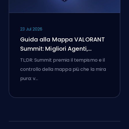
23 Jul 2026
Guida alla Mappa VALORANT
Summit: Migliori Agenti,
Chiamate e Fumogeni
TL;DR: Summit premia il tempismo e il
controllo della mappa più che la mira
pura: v…