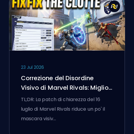
23 Jul 2026
Correzione del Disordine
Visivo di Marvel Rivals: Migliori
Impostazioni Competitive
TL;DR: La patch di chiarezza del 16
Dopo la Patch del 16 Luglio
luglio di Marvel Rivals riduce un po' il
mascara visiv…