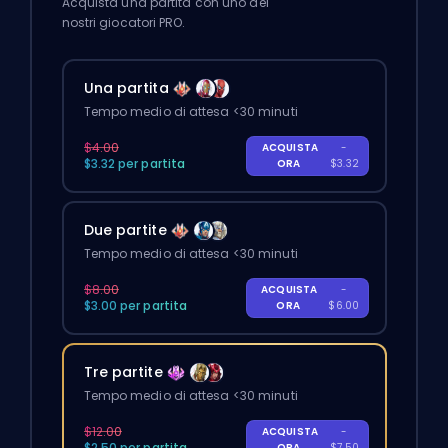
Acquista una partita con uno dei
nostri giocatori PRO.
Una partita
Tempo medio di attesa <30 minuti
$4.00
ACQUISTA
-
$3.32 per partita
ORA
$3.32
Due partite
Tempo medio di attesa <30 minuti
$8.00
ACQUISTA
-
$3.00 per partita
ORA
$6.00
Tre partite
Tempo medio di attesa <30 minuti
$12.00
ACQUISTA
-
$2.50 per partita
ORA
$7.50