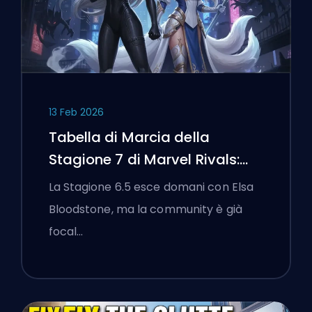
13 Feb 2026
Tabella di Marcia della
Stagione 7 di Marvel Rivals:
Black Cat, White Fox e l'Evento
La Stagione 6.5 esce domani con Elsa
Monsters Take Manhattan
Bloodstone, ma la community è già
focal…