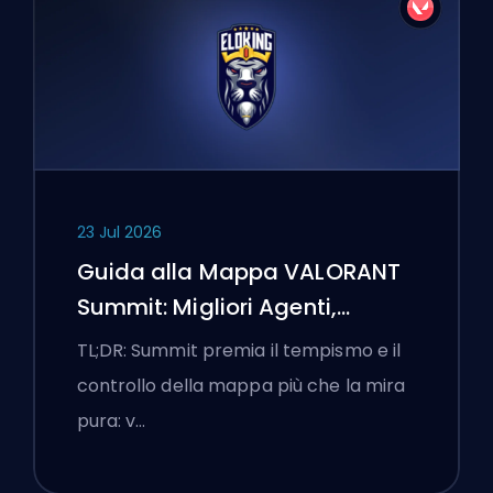
23 Jul 2026
Guida alla Mappa VALORANT
Summit: Migliori Agenti,
Chiamate e Fumogeni
TL;DR: Summit premia il tempismo e il
controllo della mappa più che la mira
pura: v…