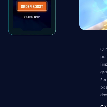
Qua
per
l'i
gra
For
pos
dow
Ora