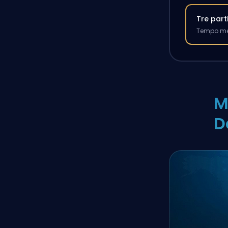
Tre part
Tempo med
M
D