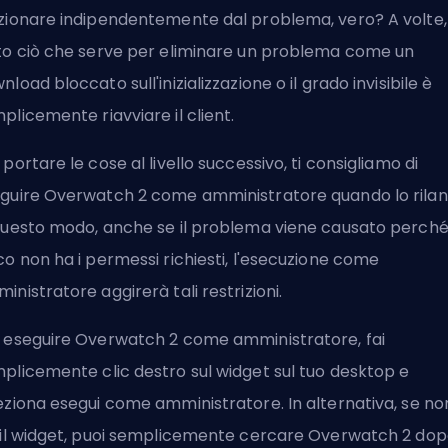
zionare indipendentemente dal problema, vero? A volte,
to ciò che serve per eliminare un problema come un
nload bloccato sull'inizializzazione o
il grado invisibile
è
plicemente riavviare il client.
 portare le cose al livello successivo, ti consigliamo di
guire Overwatch 2 come amministratore quando lo rilanc
questo modo, anche se il problema viene causato perché 
co non ha i permessi richiesti, l'esecuzione come
inistratore aggirerà tali restrizioni.
 eseguire Overwatch 2 come amministratore, fai
plicemente clic destro sul widget sul tuo desktop e
eziona esegui come amministratore. In alternativa, se no
 il widget, puoi semplicemente cercare Overwatch 2 do