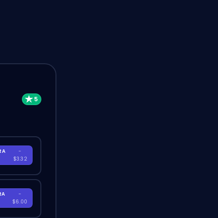
RA
-
$3.32
RA
-
$6.00