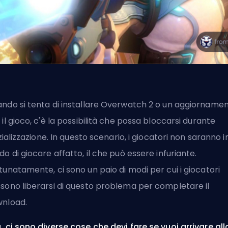
ndo si tenta di installare Overwatch 2 o un aggiorname
 il gioco, c'è la possibilità che possa bloccarsi durante
nizializzazione. In questo scenario, i giocatori non saranno i
do di giocare affatto, il che può essere infuriante.
tunatamente, ci sono un paio di modi per cui i giocatori
sono liberarsi di questo problema per completare il
nload.
, ci sono diverse cose che devi fare se vuoi arrivare all