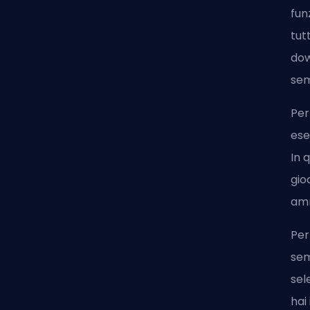
fun
tut
dow
sem
Per
ese
In 
gio
amm
Per
sem
sel
hai