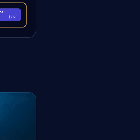
RA
-
$7.50