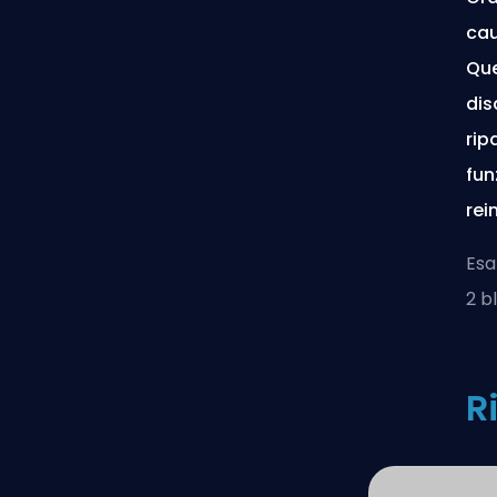
cau
Que
dis
rip
fun
rei
Esa
2 b
R