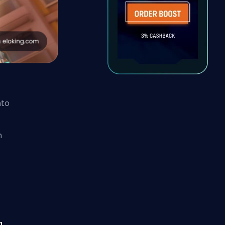
nto
n
a