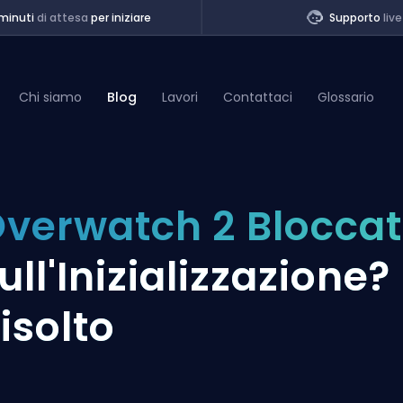
minuti
di attesa
per iniziare
Supporto
live
Chi siamo
Blog
Lavori
Contattaci
Glossario
of Legends
verwatch 2 Blocca
t
ull'Inizializzazione?
isolto