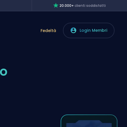
20.000+
clienti soddisfatti
Login Membri
Fedeltà
to