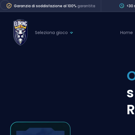
Garanzia di soddisfazione al 100%
garantita
<30 
Seleziona gioco
Home
League of Legends
League 
Marvel Rivals
SERVICES
Valorant
O
Division Boos
Dota 2
Placements
s
Counter-Strike
Wins
Overwatch 2
R
Coaching
Rocket League
Path of Exile 2
Teammate