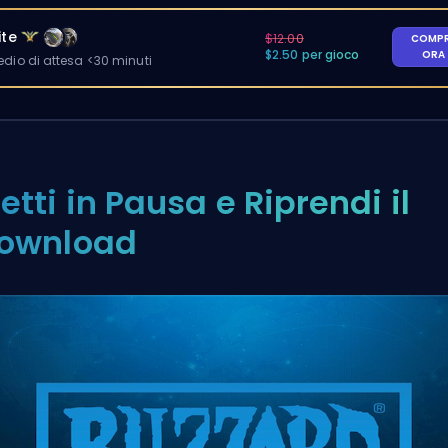
ite
$12.00
COMP
$2.50 per gioco
ORA
io di attesa <30 minuti
etti in Pausa e Riprendi il
ownload