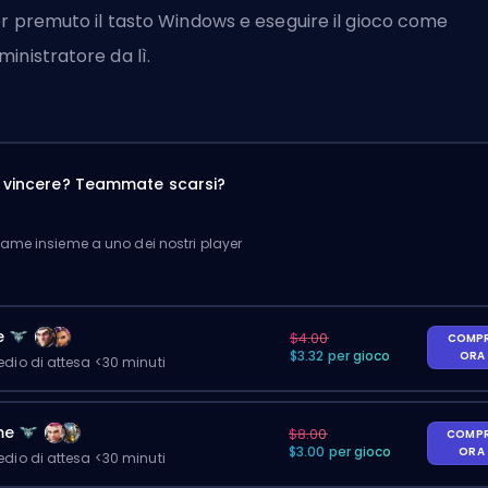
r premuto il tasto Windows e eseguire il gioco come
inistratore da lì.
a vincere? Teammate scarsi?
me insieme a uno dei nostri player
e
$4.00
COMP
$3.32 per gioco
ORA
io di attesa <30 minuti
me
$8.00
COMP
$3.00 per gioco
ORA
io di attesa <30 minuti