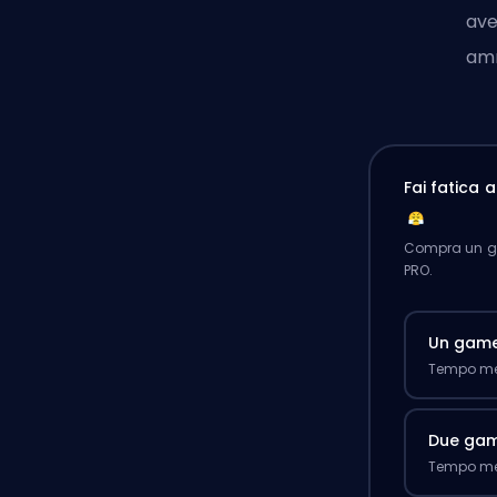
ave
amm
Fai fatica 
Compra un ga
PRO.
Un gam
Tempo med
Due ga
Tempo med