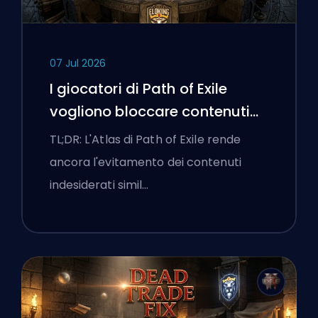
07 Jul 2026
I giocatori di Path of Exile
vogliono bloccare contenuti
cattivi e l'interfaccia continua
TL;DR: L'Atlas di Path of Exile rende
a ostacolarli
ancora l'evitamento dei contenuti
indesiderati simil…