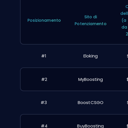
C
del
Sito di
Posizionamento
(a 
Potenziamento
da
#1
Eloking
#2
MyBoosting
#3
BoostCSGO
#4
BuyBoosting