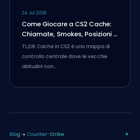
24 Jul 2026
Come Giocare a CS2 Cache:
Chiamate, Smokes, Posizioni e
Suggerimenti Premier
TL;DR: Cache in CS2 è una mappa di
controllo centrale dove le vecchie
abitudini non…
Blog
Counter-Strike