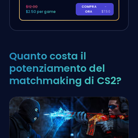
$12.00
COMPRA
-
$2.50 per game
ORA
$7.50
Quanto costa il
potenziamento del
matchmaking di CS2?