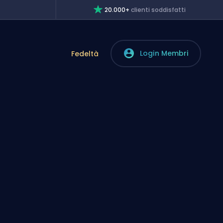
20.000+
clienti soddisfatti
Login Membri
Fedeltà