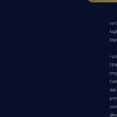
La
lug
Esp
I c
l'E
imp
l'a
del
pri
con
dis