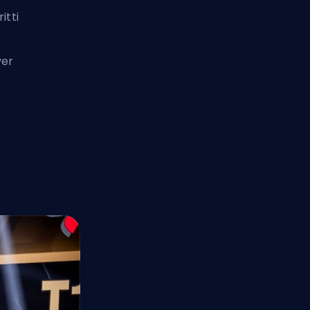
itti
ver