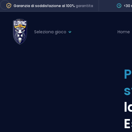
Garanzia di soddisfazione al 100%
garantita
<30 
Seleziona gioco
Home
League of Legends
League 
Marvel Rivals
SERVICES
Valorant
P
Division Boos
Dota 2
Placements
Counter-Strike
Wins
Overwatch 2
l
Coaching
Rocket League
E
Path of Exile 2
Teammate