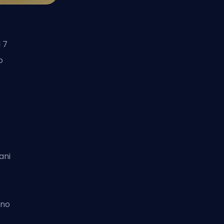
l 7
o
ani
ano