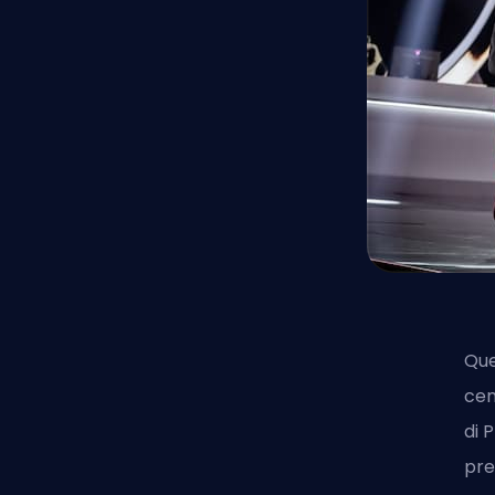
Que
cen
di 
pre