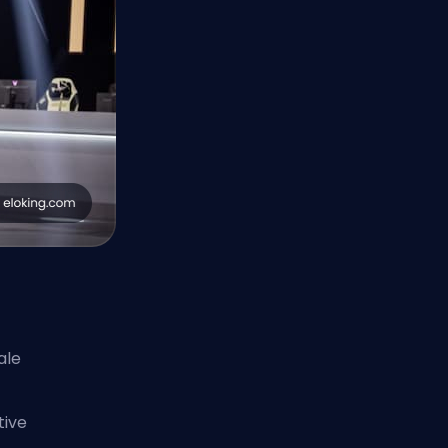
ale
tive