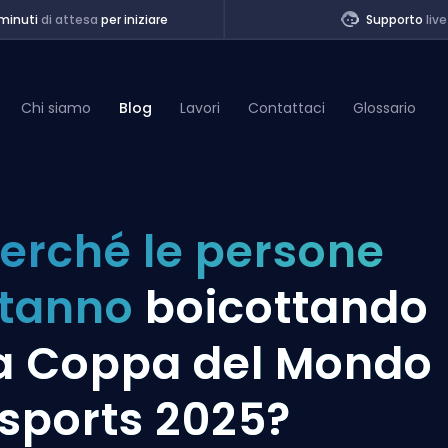
minuti
di attesa
per iniziare
Supporto
live
Chi siamo
Blog
Lavori
Contattaci
Glossario
of Legends
erché le persone
t
stanno
boicottando
a Coppa del Mondo
sports 2025?