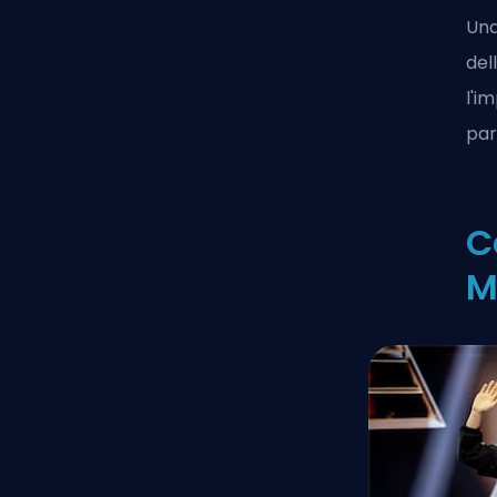
Una
del
l'i
par
C
M