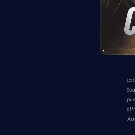
La 
Sau
pun
aff
sta