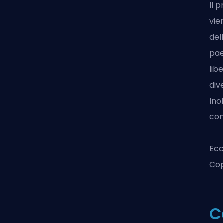
Il 
vie
del
pae
lib
div
Ino
com
Ecc
Cop
C