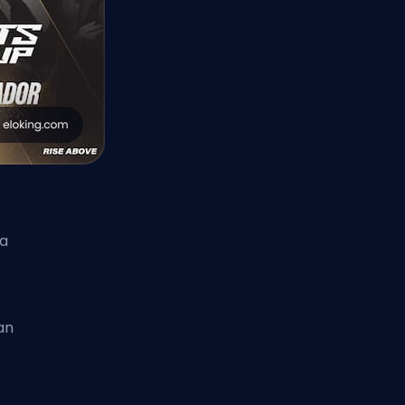
ia
fan