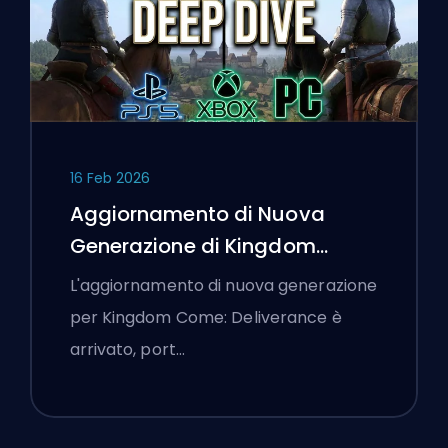
16 Feb 2026
Aggiornamento di Nuova
Generazione di Kingdom
Come: Deliverance: Un'Analisi
L'aggiornamento di nuova generazione
Approfondita
per Kingdom Come: Deliverance è
arrivato, port…