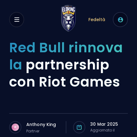
Fedeltà
Red Bull rinnova
la
partnership
con Riot Games
30 Mar 2025
Anthony King
A
Aggiornato il
Partner