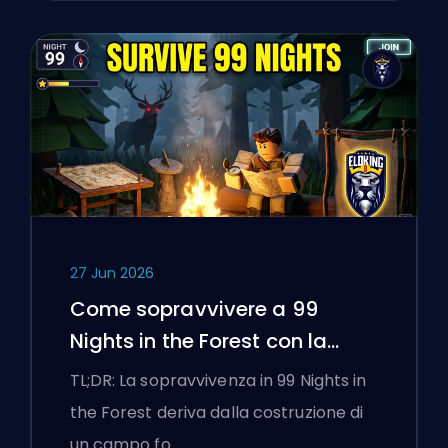
27 Jun 2026
Come sopravvivere a 99
Nights in the Forest con la
Bussola
TL;DR: La sopravvivenza in 99 Nights in
the Forest deriva dalla costruzione di
un campo fo…