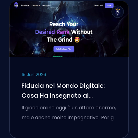
19 Jun 2026
Fiducia nel Mondo Digitale:
Cosa Ha Insegnato ai
Giocatori Polacchi Scegliere
Il gioco online oggi è un affare enorme,
una Piattaforma di Boosting
ma è anche molto impegnativo. Per g…
Riguardo alla Verifica dei
Servizi Online