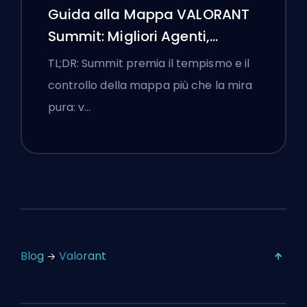
Guida alla Mappa VALORANT
Summit: Migliori Agenti,
Chiamate e Fumogeni
TL;DR: Summit premia il tempismo e il
controllo della mappa più che la mira
pura: v…
Blog
Valorant