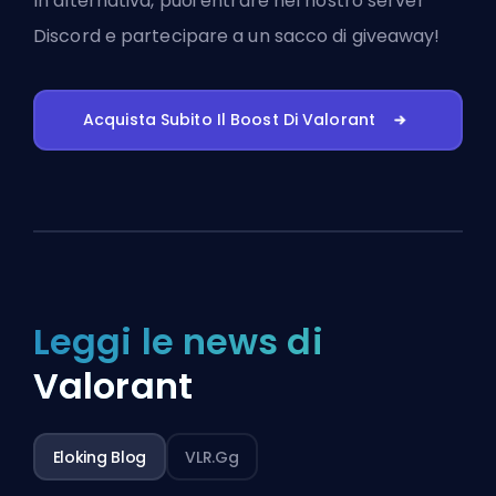
In alternativa, puoi
entrare nel nostro server
Discord
e partecipare a un sacco di giveaway!
Acquista Subito Il Boost Di Valorant
Leggi le news di
Valorant
Eloking Blog
VLR.gg