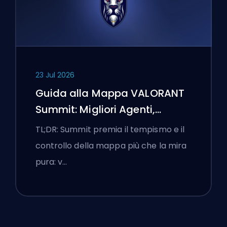
23 Jul 2026
Guida alla Mappa VALORANT
Summit: Migliori Agenti,
Chiamate e Fumogeni
TL;DR: Summit premia il tempismo e il
controllo della mappa più che la mira
pura: v…