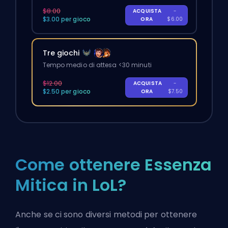
$8.00
ACQUISTA
-
$3.00 per gioco
ORA
$6.00
Tre giochi
Tempo medio di attesa <30 minuti
$12.00
ACQUISTA
-
$2.50 per gioco
ORA
$7.50
Come ottenere Essenza
Mitica in LoL?
Anche se ci sono diversi metodi per ottenere