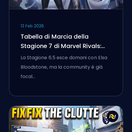
13 Feb 2026
Tabella di Marcia della
Stagione 7 di Marvel Rivals:
Black Cat, White Fox e l'Evento
La Stagione 6.5 esce domani con Elsa
Monsters Take Manhattan
Bloodstone, ma la community è già
focal…