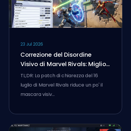
23 Jul 2026
Correzione del Disordine
Visivo di Marvel Rivals: Migliori
Impostazioni Competitive
TL;DR: La patch di chiarezza del 16
Dopo la Patch del 16 Luglio
luglio di Marvel Rivals riduce un po' il
mascara visiv…