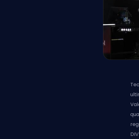
Tea
ult
Val
qua
reg
DIV