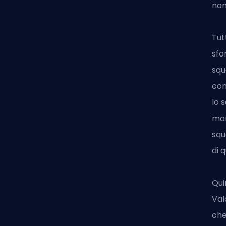
nom
Tut
sfo
squ
con
lo 
mom
squ
di 
Qui
Val
che