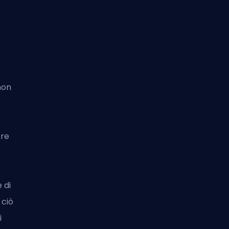
non
ore
 di
 ciò
i