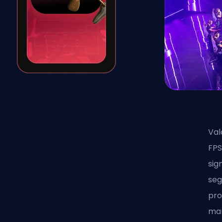
Val
FP
sig
seg
pro
man