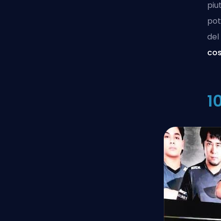
piu
pot
del
cos
1