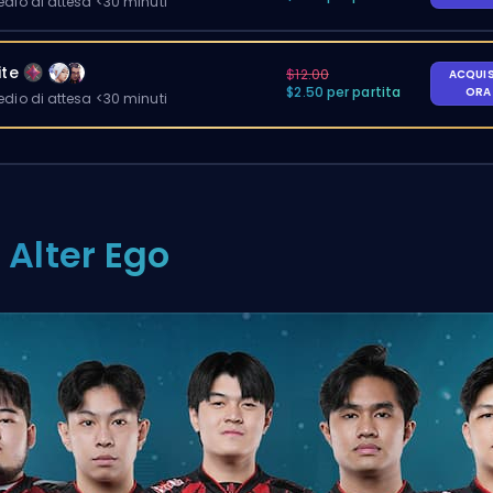
io di attesa <30 minuti
ite
$12.00
ACQUI
$2.50 per partita
OR
io di attesa <30 minuti
. Alter Ego