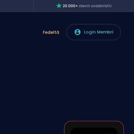
20.000+
clienti soddisfatti
Login Membri
Fedeltà