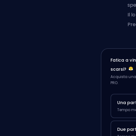
spe
Il 
Pre
Fatica a v
scarsi?
Acquista una 
PRO.
Una part
Tempo med
Due part