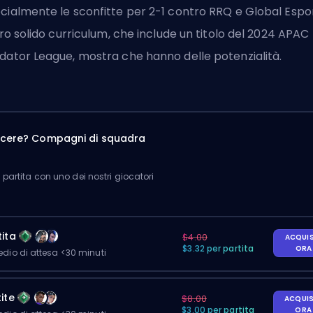
cialmente le sconfitte per 2-1 contro RRQ e Global Espor
loro solido curriculum, che include un titolo del 2024 APAC
dator League, mostra che hanno delle potenzialità.
incere? Compagni di squadra
partita con uno dei nostri giocatori
ita
$4.00
ACQUI
$3.32 per partita
OR
io di attesa <30 minuti
ite
$8.00
ACQUI
$3.00 per partita
OR