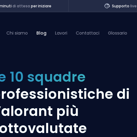
minuti
di attesa
per iniziare
Supporto
live
Chi siamo
Blog
Lavori
Contattaci
Glossario
of Legends
e 10 squadre
t
rofessionistiche di
alorant più
ottovalutate