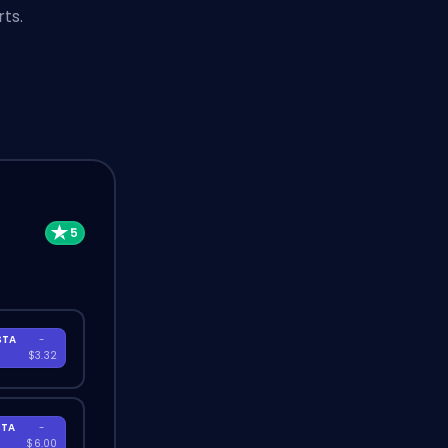
ts.
STA
-
A
$3.32
STA
-
A
$6.00