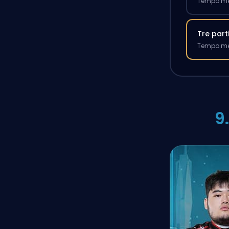
Tempo med
Tre part
Tempo med
9