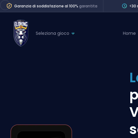
Garanzia di soddisfazione al 100%
garantita
<30 
Seleziona gioco
Home
League of Legends
League 
Marvel Rivals
SERVICES
Valorant
L
Division Boos
Dota 2
Placements
p
Counter-Strike
Wins
Overwatch 2
V
Coaching
Rocket League
s
Path of Exile 2
Teammate