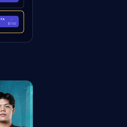
STA
-
A
$7.50