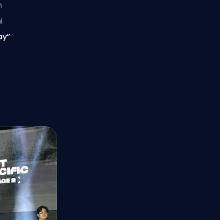
n
i
ay”