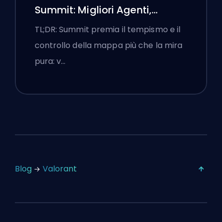
Summit: Migliori Agenti,
Chiamate e Fumogeni
TL;DR: Summit premia il tempismo e il
controllo della mappa più che la mira
pura: v…
Blog
Valorant