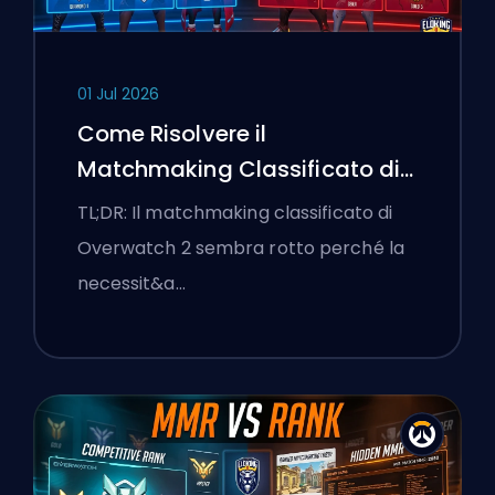
01 Jul 2026
Come Risolvere il
Matchmaking Classificato di
Overwatch 2 e le Lobby a
TL;DR: Il matchmaking classificato di
Senso Unico
Overwatch 2 sembra rotto perché la
necessit&a…