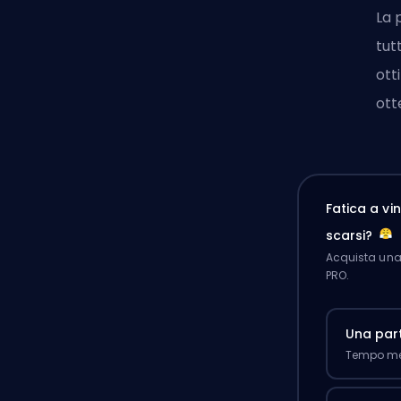
La 
tut
ott
ott
Fatica a v
scarsi?
Acquista una 
PRO.
Una part
Tempo med