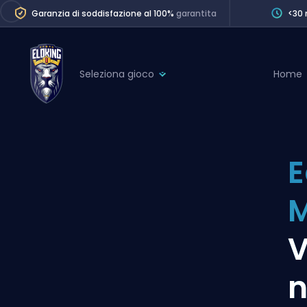
Garanzia di soddisfazione al 100%
garantita
<30 
Seleziona gioco
Home
League of Legends
League 
Marvel Rivals
SERVICES
Valorant
E
Division Boos
Dota 2
Placements
M
Counter-Strike
Wins
Overwatch 2
V
Coaching
Rocket League
n
Path of Exile 2
Teammate