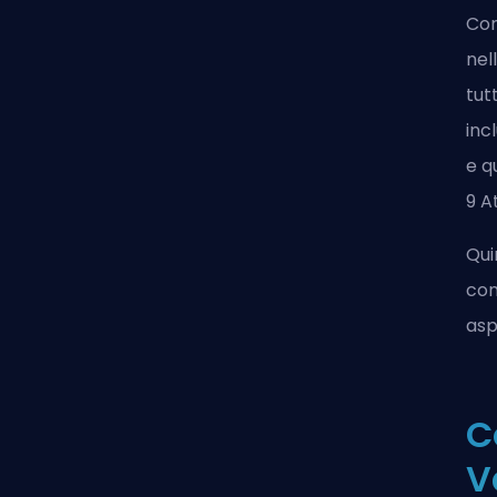
Com
nel
tut
inc
e q
9 At
Qui
con
asp
C
V