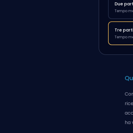
Due part
Tempo med
Tre part
Tempo med
Qu
Com
ric
acc
ha 