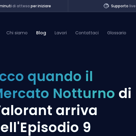
minuti
di attesa
per iniziare
Supporto
live
Chi siamo
Blog
Lavori
Contattaci
Glossario
of Legends
cco quando il
t
ercato Notturno
di
alorant arriva
ell'Episodio 9