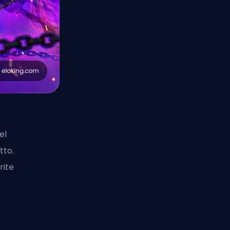
el
tto.
rite