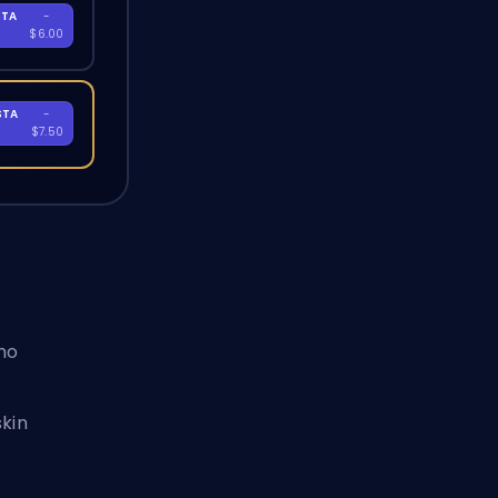
STA
-
A
$6.00
STA
-
A
$7.50
no
skin