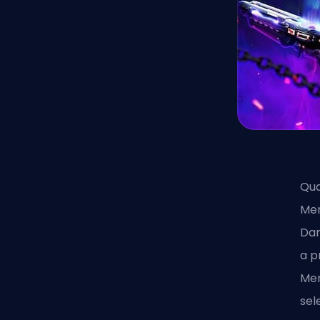
Qua
Mer
Dan
a p
Mer
sel