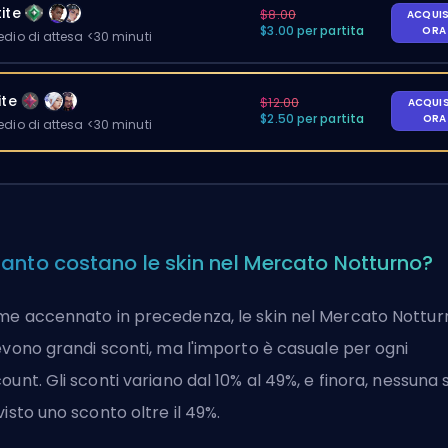
ite
$8.00
ACQUI
$3.00 per partita
OR
io di attesa <30 minuti
ite
$12.00
ACQUI
$2.50 per partita
OR
io di attesa <30 minuti
anto costano le skin nel Mercato Notturno?
e accennato in precedenza, le skin nel Mercato Nottur
evono grandi sconti, ma l'importo è casuale per ogni
ount. Gli sconti variano dal 10% al 49%, e finora, nessuna 
visto uno sconto oltre il 49%.