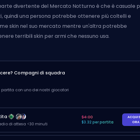
parte divertente del Mercato Notturno è che è casuale 
ti, quindi una persona potrebbe ottenere più coltelli e
ime skin nel suo mercato mentre un'altra potrebbe
enere terribili skin per armi che nessuno usa.
incere? Compagni di squadra
partita con uno dei nostri giocatori
ita
$4.00
ACQUI
$3.32 per partita
OR
io di attesa <30 minuti