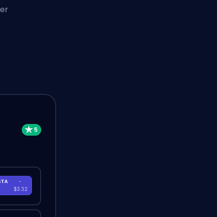
per
STA
-
A
$3.32