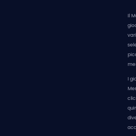
Il 
gio
var
sel
pic
men
I g
Mer
cli
qui
div
acc