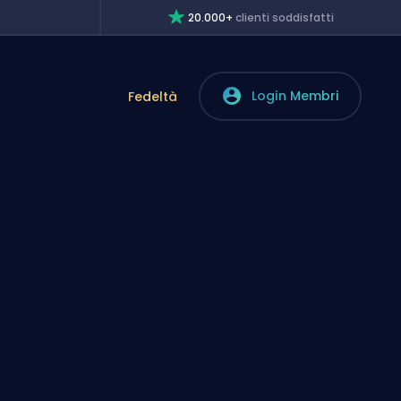
20.000+
clienti soddisfatti
Login Membri
Fedeltà