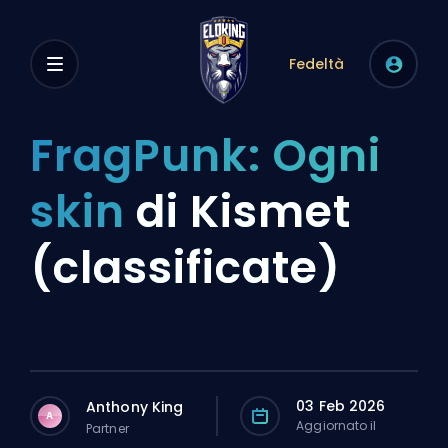
Fedeltà
FragPunk: Ogni
skin
di Kismet
(classificate)
03 Feb 2026
Anthony King
A
Aggiornato il
Partner