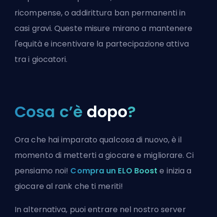
ricompense, o addirittura ban permanenti in
casi gravi. Queste misure mirano a mantenere
l'equità e incentivare la partecipazione attiva
tra i giocatori.
Cosa c’è
dopo
?
Ora che hai imparato qualcosa di nuovo, è il
momento di metterti a giocare e migliorare. Ci
pensiamo noi!
Compra un ELO Boost
e inizia a
giocare al rank che ti meriti!
In alternativa, puoi
entrare nel nostro server