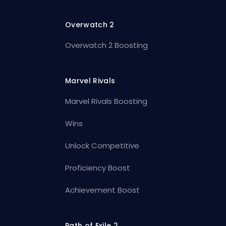
Overwatch 2
Overwatch 2 Boosting
Marvel Rivals
Marvel Rivals Boosting
Wins
Unlock Competitive
Proficiency Boost
Achievement Boost
Path of Exile 2