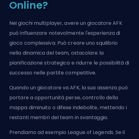
Online?
Nei giochi multiplayer, avere un giocatore AFK
può influenzare notevolmente l'esperienza di
gioco complessiva. Può creare uno squilibrio
nella dinamica del team, ostacolare la
pianificazione strategica e ridurre le possibilità di
successo nelle partite competitive.
Quando un giocatore va AFK, la sua assenza può
portare a opportunità perse, controllo della
mappa diminuito o difese indebolite, mettendo i
restanti membri del team in svantaggio.
Prendiamo ad esempio League of Legends. Se il