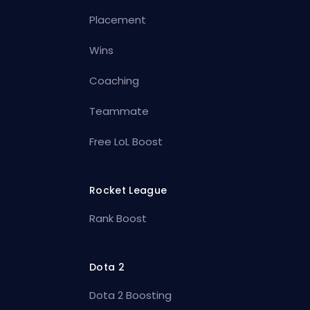
Placement
Wins
Coaching
Teammate
Free LoL Boost
Rocket League
Rank Boost
Dota 2
Dota 2 Boosting