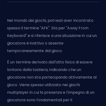
Nel mondo dei giochi, potresti aver incontrato
spesso il termine "AFK". Sta per "Away From
Keyboard" e si riferisce a una situazione in cui un
giocatore è inattivo o assente
temporaneamente dal gioco.
È un termine derivato dall'atto fisico di essere
lontano dalla tastiera, indicando che un
giocatore non sta partecipando attivamente al
gioco. Viene spesso utilizzato nei giochi
multiplayer in cui la presenza e l'impegno di un
giocatore sono fondamentali per il