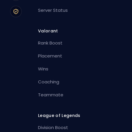
Server Status
Valorant
Rank Boost
Placement
Wins
Coaching
Teammate
League of Legends
Division Boost