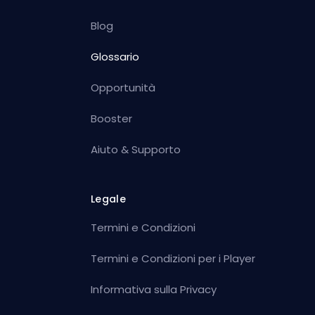
Blog
Glossario
Opportunità
Booster
Aiuto & Supporto
Legale
Termini e Condizioni
Termini e Condizioni per i Player
Informativa sulla Privacy