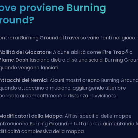
ove proviene Burning
round?
ontrerai Burning Ground attraverso varie fonti nel gioco:
[1]
Abilità del Giocatore
: Alcune abilità come
Fire Trap
o
Flame Dash
lasciano dietro di sé una scia di Burning Grou
quando vengono lanciati.
Attacchi dei Nemici
: Alcuni mostri creano Burning Groun
quando attaccano o muoiono, aggiungendo ulteriore
pericolo ai combattimenti a distanza ravvicinata.
Modificatori della Mappa
: Affissi specifici delle mappe
introducono Burning Ground in tutta l'area, aumentando l
difficoltà complessiva della mappa.