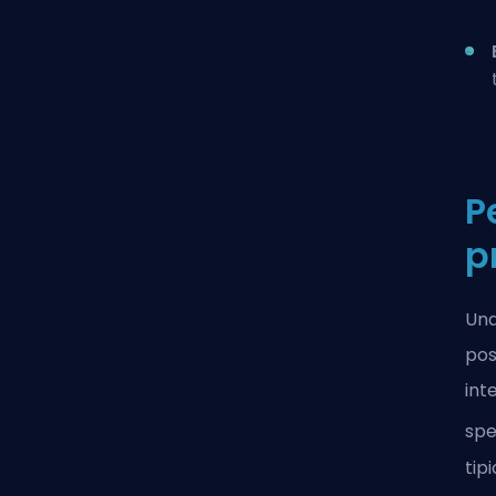
P
p
Una
pos
int
spe
tip