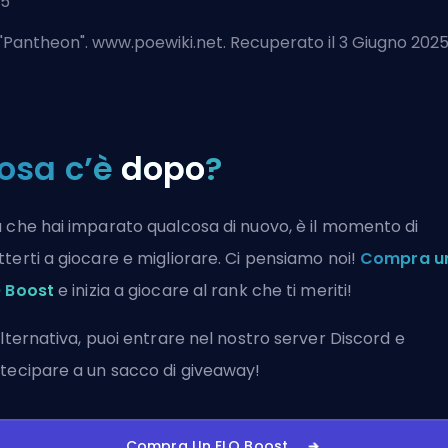
25
"
Pantheon
". www.poewiki.net. Recuperato il 3 Giugno 202
osa c’è
dopo
?
 che hai imparato qualcosa di nuovo, è il momento di
terti a giocare e migliorare. Ci pensiamo noi!
Compra u
 Boost
e inizia a giocare al rank che ti meriti!
alternativa, puoi
entrare nel nostro server Discord
e
tecipare a un sacco di giveaway!
Compra Un ELO Boost