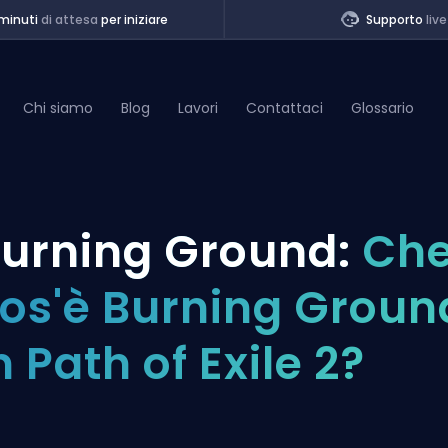
minuti
di attesa
per iniziare
Supporto
live
Chi siamo
Blog
Lavori
Contattaci
Glossario
of Legends
urning Ground:
Ch
t
os'è Burning Groun
n Path of Exile 2?