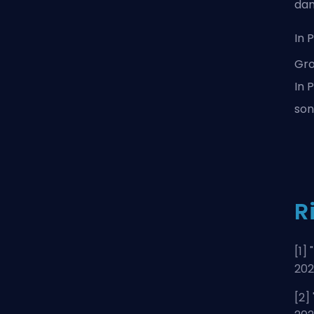
dan
In 
Gro
In 
son
R
[1] "
20
[2] 