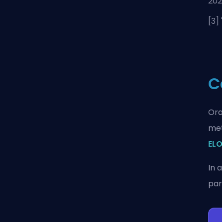
20
[3] 
C
Ora
met
ELO
In 
par