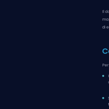
Il 
map
di 
C
Per