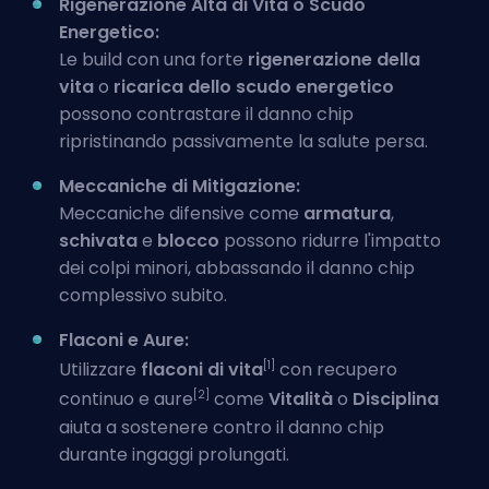
Rigenerazione Alta di Vita o Scudo
Energetico:
Le build
con una forte
rigenerazione della
vita
o
ricarica dello scudo energetico
possono contrastare il danno chip
ripristinando passivamente la salute persa.
Meccaniche di Mitigazione:
Meccaniche difensive come
armatura
,
schivata
e
blocco
possono ridurre l'impatto
dei colpi minori, abbassando il danno chip
complessivo subito.
Flaconi e Aure:
[1]
Utilizzare
flaconi di vita
con recupero
[2]
continuo e aure
come
Vitalità
o
Disciplina
aiuta a sostenere contro il danno chip
durante ingaggi prolungati.