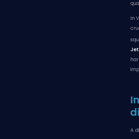
qua
In 
cru
squ
Jet
har
imp
I
d
A d