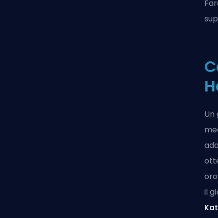
Far
sup
C
H
Un 
mec
ada
ott
oro
il 
Ka