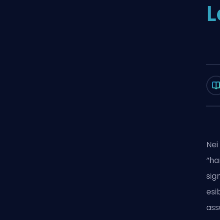
L
Nei
“ha
sig
esi
ass