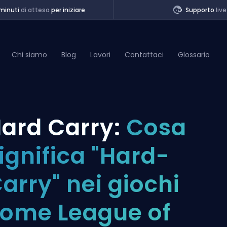
minuti
di attesa
per iniziare
Supporto
live
Chi siamo
Blog
Lavori
Contattaci
Glossario
of Legends
ard Carry:
Cosa
t
ignifica "Hard-
arry" nei giochi
ome League of