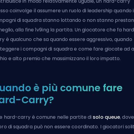
tribuisce in modo relativamente uguale, un hard-carry
sso coinvolge il assumere un ruolo di leadership quando i
pagni di squadra stanno lottando o non stanno presta
meglio, alla fine
1v9ing
la partita. Un giocatore che fa har
ry è qualcuno che sa quando essere aggressivo, quando
teggere i compagni di squadra e come fare giocate ad a
chio e alto premio che massimizzano il loro impatto.
uando è più comune fare
ard-Carry?
e hard-carry è comune nelle partite di
solo queue
, dove 
oro di squadra può non essere coordinato. I giocatori solit