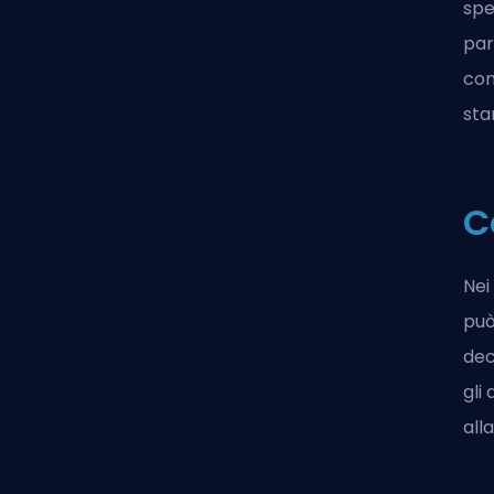
spe
par
com
sta
C
Nei
può
dec
gli
alla