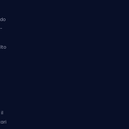
ndo
d-
lto
il
ari