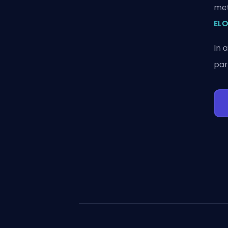
met
ELO
In 
par