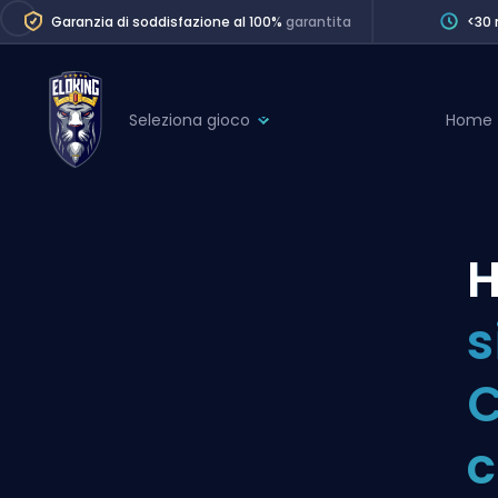
Garanzia di soddisfazione al 100%
garantita
<30 
Seleziona gioco
Home
League of Legends
League 
Marvel Rivals
SERVICES
Valorant
H
Division Boos
Dota 2
Placements
s
Counter-Strike
Wins
Overwatch 2
C
Coaching
Rocket League
c
Path of Exile 2
Teammate