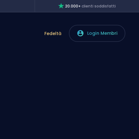
20.000+
clienti soddisfatti
Login Membri
Fedeltà