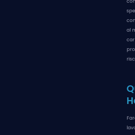
con
spe
com
al 
car
pro
ris
Q
H
Far
lav