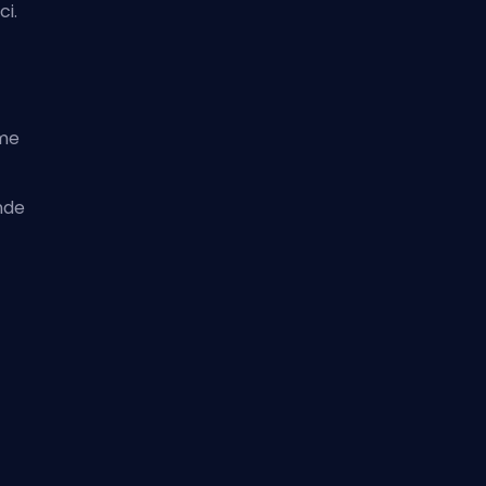
ci.
me
nde