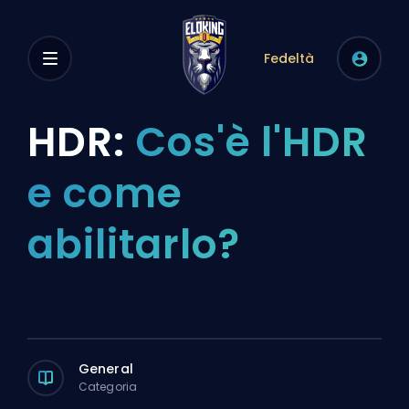
Fedeltà
HDR:
Cos'è l'HDR
e come
abilitarlo?
General
Categoria