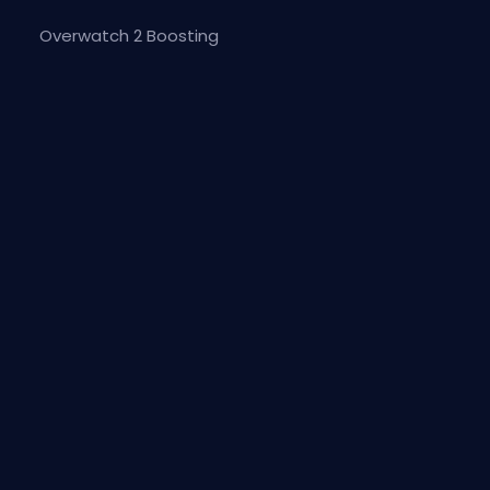
Overwatch 2 Boosting