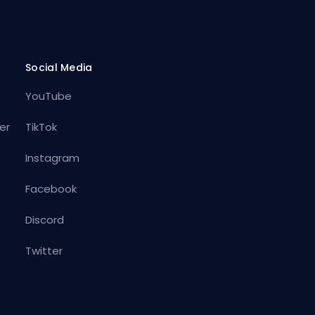
Social Media
YouTube
er
TikTok
Instagram
Facebook
Discord
Twitter