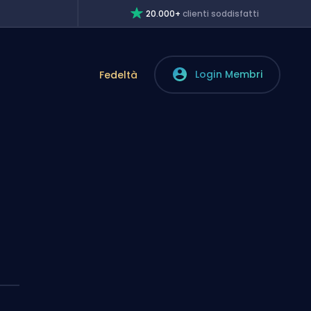
20.000+
clienti soddisfatti
Login Membri
Fedeltà