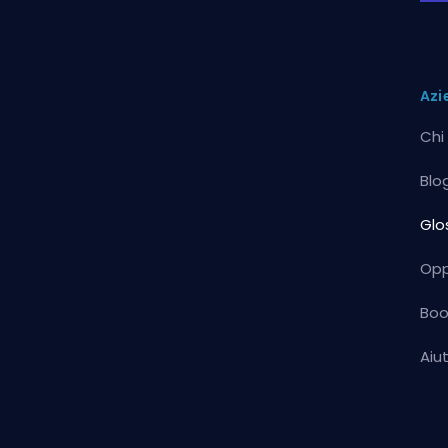
Azi
Chi
Blo
Glo
Opp
Boo
Aiu