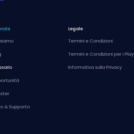
enda
Legale
 siamo
Termini e Condizioni
g
Termini e Condizioni per i Play
ssario
Informativa sulla Privacy
ortunità
ster
to & Supporto