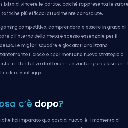
sibilità di vincere le partite, poiché rappresenta le strat
e tattiche più efficaci attualmente conosciute.
 gaming competitivo, comprendere e essere in grado di
care all'interno della meta è spesso essenziale per il
cesso. Le migliori squadre e giocatori analizzano
tantemente il gioco e sperimentano nuove strategie e
tiche nel tentativo di ottenere un vantaggio e plasmare 
a a loro vantaggio.
osa c’è
dopo
?
 che hai imparato qualcosa di nuovo, è il momento di