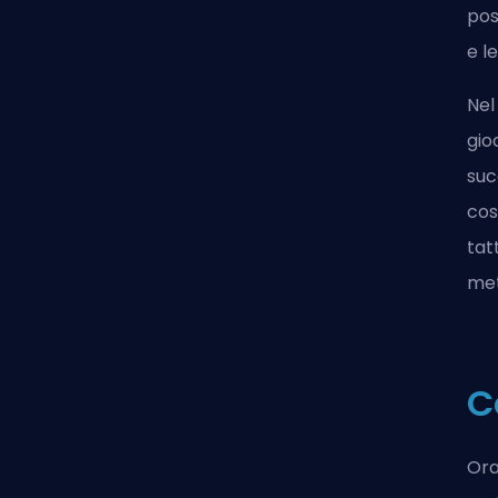
pos
e l
Nel
gio
suc
cos
tat
met
C
Ora