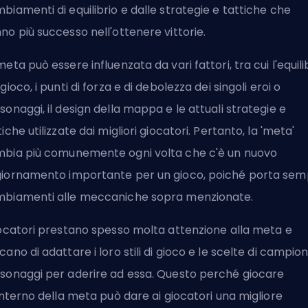
biamenti di equilibrio e dalle strategie e tattiche che
no più successo nell'ottenere vittorie.
meta può essere influenzata da vari fattori, tra cui l'equili
 gioco, i punti di forza e di debolezza dei singoli eroi o
sonaggi, il design della mappa e le attuali strategie e
tiche utilizzate dai migliori giocatori. Pertanto, la 'meta'
bia più comunemente ogni volta che c'è un nuovo
iornamento importante per un gioco, poiché porta sem
biamenti alle meccaniche sopra menzionate.
iocatori prestano spesso molta attenzione alla meta e
cano di adattare i loro stili di gioco e le
scelte di campion
sonaggi per aderire ad essa. Questo perché giocare
'interno della meta può dare ai giocatori una migliore