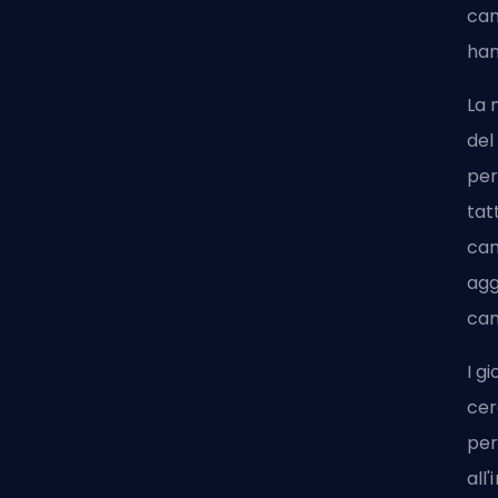
cam
han
La 
del
per
tat
cam
agg
cam
I g
cer
per
all