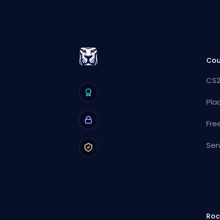
Cou
CS2
Pla
Fre
Ser
Roc