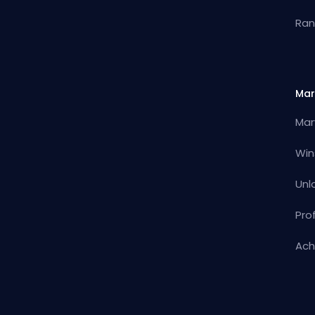
Ran
Mar
Mar
Win
Unl
Pro
Ach