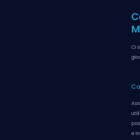
C
M
Ci 
gio
Co
Ass
uti
pos
e i