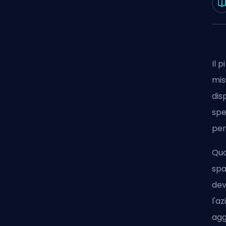
Il 
mis
dis
spe
per
Qua
spa
dev
l'az
agg