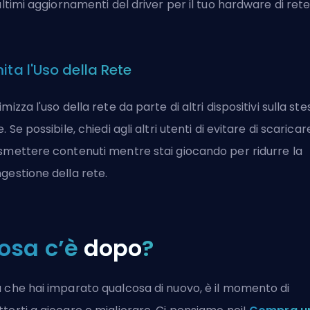
 ultimi aggiornamenti del driver per il tuo hardware di rete
mita l'Uso della Rete
imizza l'uso della rete da parte di altri dispositivi sulla st
e. Se possibile, chiedi agli altri utenti di evitare di scaricar
smettere contenuti mentre stai giocando per ridurre la
gestione della rete.
osa c’è
dopo
?
 che hai imparato qualcosa di nuovo, è il momento di