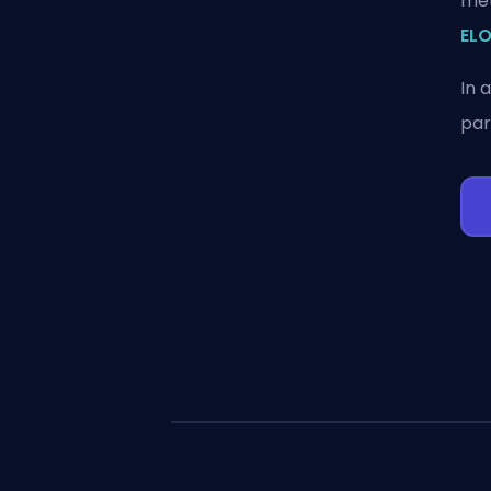
met
ELO
In 
par