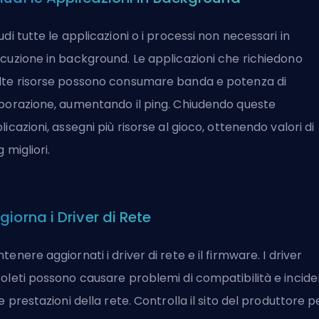
udi tutte le applicazioni o i processi non necessari in
cuzione in background. Le applicazioni che richiedono
te risorse possono consumare banda e potenza di
borazione, aumentando il ping. Chiudendo queste
licazioni, assegni più risorse al gioco, ottenendo valori di
g migliori.
giorna i Driver di Rete
tenere aggiornati i driver di rete e il firmware. I driver
oleti possono causare problemi di compatibilità e incide
le prestazioni della rete. Controlla il sito del produttore p