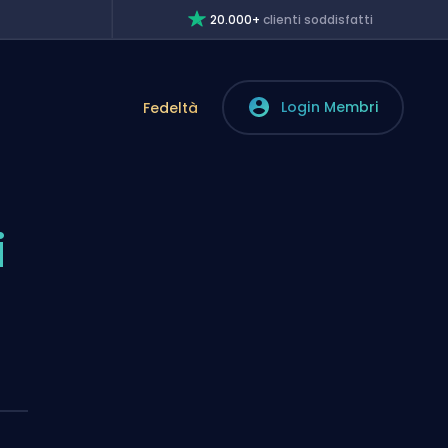
20.000+
clienti soddisfatti
Login Membri
Fedeltà
i