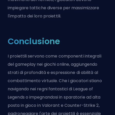
impiegare tattiche diverse per massimizzare
l'impatto dei loro proiettili.
Conclusione
I proiettili servono come componenti integrali
del gameplay nei giochi online, aggiungendo
strati di profondità e espressione di abilità al
combattimento virtuale. Che i giocatori stiano
navigando nei regni fantastici di League of
Legends o impegnandosi in sparatorie ad alta
posta in gioco in Valorant e Counter-Strike 2,
padroneggiare l'arte dei proiettili è essenziale