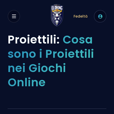
Fedeltà
Proiettili:
Cosa
sono i Proiettili
nei Giochi
Online