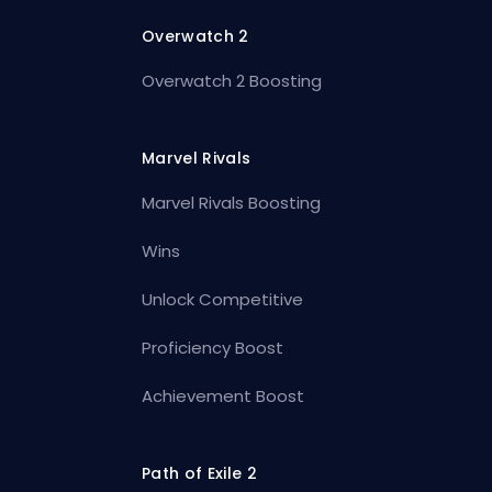
Overwatch 2
Overwatch 2 Boosting
Marvel Rivals
Marvel Rivals Boosting
Wins
Unlock Competitive
Proficiency Boost
Achievement Boost
Path of Exile 2