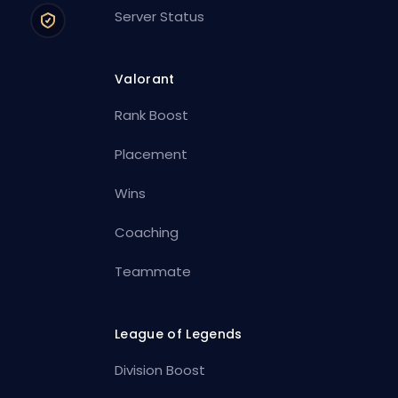
Server Status
Valorant
Rank Boost
Placement
Wins
Coaching
Teammate
League of Legends
Division Boost