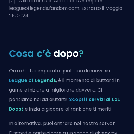
[2] "
Wiki di LoL sulle Abilità dei Champion
".
leagueoflegends.fandom.com. Estratto il Maggio
25, 2024
Cosa c’è
dopo
?
Ora che hai imparato qualcosa di nuovo su
League of Legends
, è il momento di buttarti in
game e iniziare a migliorare davvero. Ci
pensiamo noi ad aiutarti!
Scopri i servizi di LoL
Boost
e inizia a giocare al rank che ti meriti!
In alternativa, puoi
entrare nel nostro server
Discord
e partecipare a un sacco di giveaway!