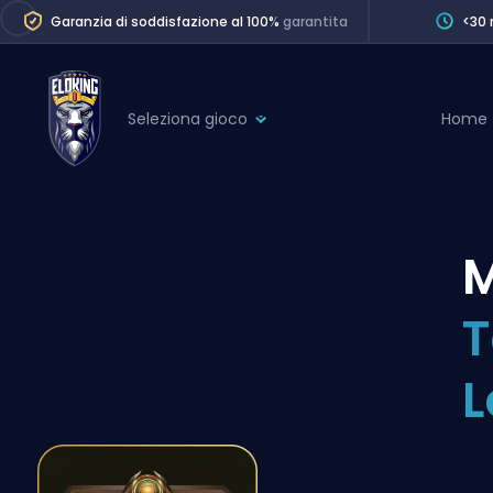
Garanzia di soddisfazione al 100%
garantita
<30 
Seleziona gioco
Home
League of Legends
League 
Marvel Rivals
SERVICES
Valorant
M
Division Boos
Dota 2
Placements
T
Counter-Strike
Wins
Overwatch 2
L
Coaching
Rocket League
Path of Exile 2
Teammate