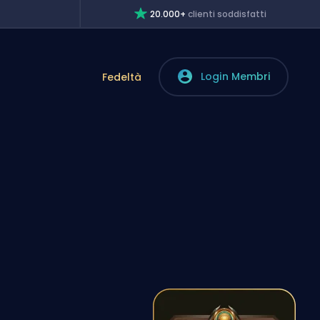
20.000+
clienti soddisfatti
Login Membri
Fedeltà