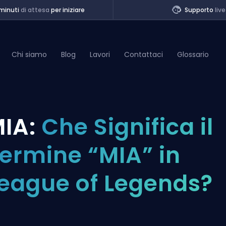
minuti
di attesa
per iniziare
Supporto
live
Chi siamo
Blog
Lavori
Contattaci
Glossario
of Legends
IA:
Che Significa il
t
ermine “MIA” in
eague of Legends?