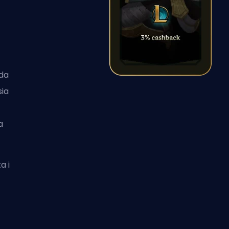
 da
sia
a
a i