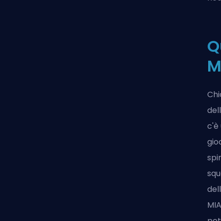
Q
M
Chi
del
c'è
gio
spi
squ
del
MIA
pot