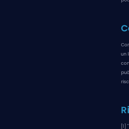
C
Com
un 
com
può
ris
R
[1] "