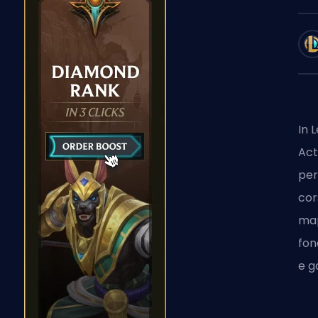
In 
Act
per
cor
map
fon
e g