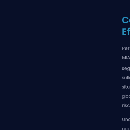
C
E
Per
MIA
seg
sul
sit
gio
ris
Una
nec