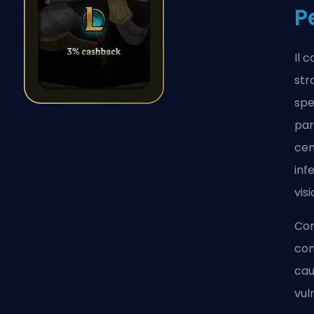
P
Il 
str
spe
par
cen
inf
vis
Com
com
cau
vul