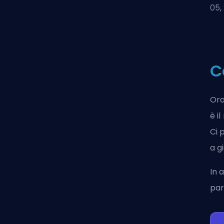
05,
C
Ora
è i
Ci 
a g
In 
par