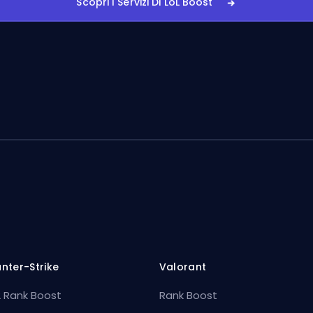
Scopri I Servizi Di LoL Boost
nter-Strike
Valorant
 Rank Boost
Rank Boost