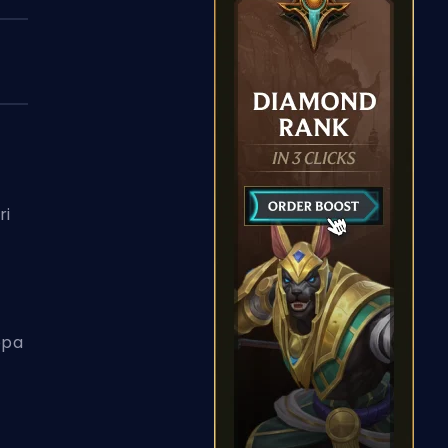
ri
ppa