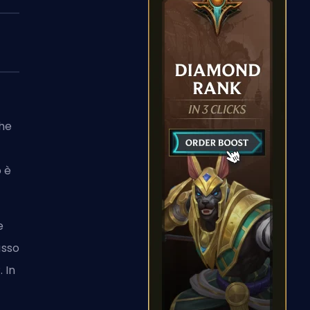
che
o è
e
asso
 In