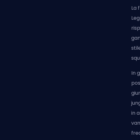
La 
Leg
ris
gan
sti
squ
In 
pos
giu
jun
in 
van
fre