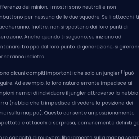
ifferenza dei minion, i mostri sono neutrali e non
battono per nessuna delle due squadre. Se li attacchi, t
accheranno. Inoltre, non si spostano dai loro punti di
erazione. Anche quando ti seguono, se iniziano ad
ontanarsi troppo dal loro punto di generazione, si gireran
orneranno indietro.
[1]
sono alcuni compiti importanti che solo un jungler
può
guire. Ad esempio, la loro natura errante impedisce ai
pioni nemici di individuare il jungler attraverso la nebbia
rra (nebbia che ti impedisce di vedere la posizione dei
ici sulla mappa). Questo consente un posizionamento
spettato e attacchi a sorpresa, comunemente definiti
g
loro capacità di muoversi liberamente sulla mappa senz