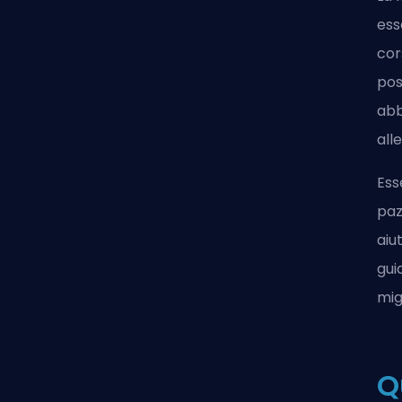
ess
cor
pos
abb
all
Ess
paz
aiu
guid
mig
Q