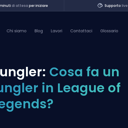
minuti
di attesa
per iniziare
Supporto
live
Chi siamo
Blog
Lavori
Contattaci
Glossario
of Legends
ungler:
Cosa fa un
t
ungler in League of
egends?