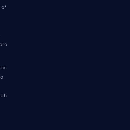
 of
o
loro
sso
la
eati