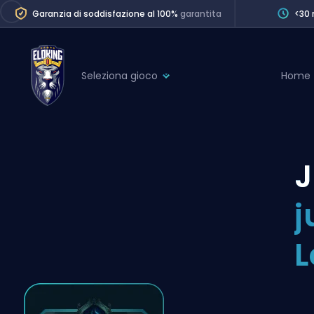
Garanzia di soddisfazione al 100%
garantita
<30 
Seleziona gioco
Home
League of Legends
League 
Marvel Rivals
SERVICES
Valorant
J
Division Boos
Dota 2
Placements
j
Counter-Strike
Wins
Overwatch 2
L
Coaching
Rocket League
Path of Exile 2
Teammate