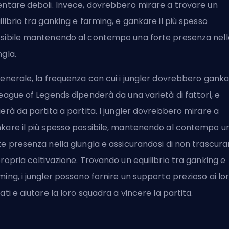
entare deboli. Invece, dovrebbero mirare a trovare un
ilibrio tra ganking e farming, e gankare il più spesso
sibile mantenendo al contempo una forte presenza nell
ngla.
generale, la frequenza con cui i jungler dovrebbero gank
League of Legends dipenderà da una varietà di fattori, e
ierà da partita a partita. I jungler dovrebbero mirare a
kare il più spesso possibile, mantenendo al contempo u
te presenza nella giungla e assicurandosi di non trascura
propria coltivazione. Trovando un equilibrio tra ganking e
ming, i jungler possono fornire un supporto prezioso ai lo
eati e aiutare la loro squadra a vincere la partita.