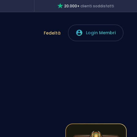
20.000+
clienti soddisfatti
Login Membri
Fedeltà