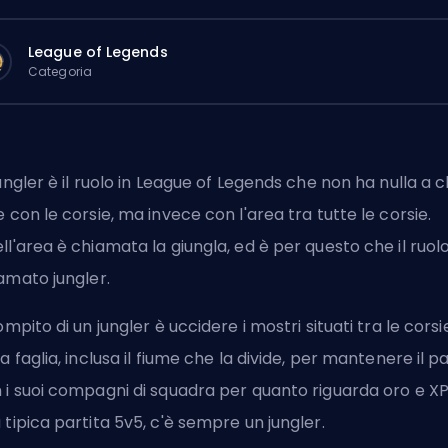
League of Legends
Categoria
Jungler è il ruolo in League of Legends che non ha nulla a 
e con le corsie, ma invece con l'area tra tutte le corsie.
ll'area è chiamata la giungla, ed è per questo che il ruol
iamato
jungler
.
compito di un jungler è uccidere i mostri situati tra le corsi
la faglia, inclusa il fiume che la divide, per mantenere il p
 i suoi compagni di squadra per quanto riguarda oro e XP.
 tipica partita 5v5, c'è sempre un jungler.