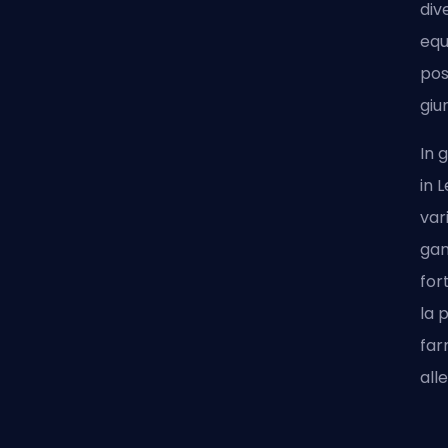
div
equ
pos
giu
In 
in 
var
gan
for
la 
far
all