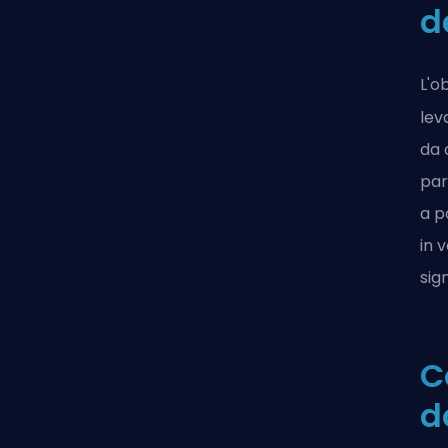
d
L'o
lev
da 
par
a p
in 
sig
C
d