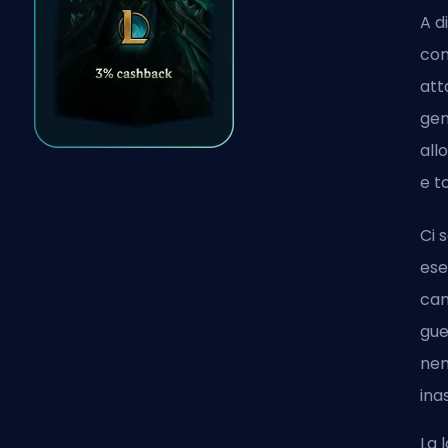
A d
com
att
gen
all
e t
Ci 
ese
cam
gue
nem
ina
La 