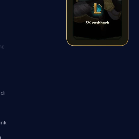
i
no
 di
ank
.
a