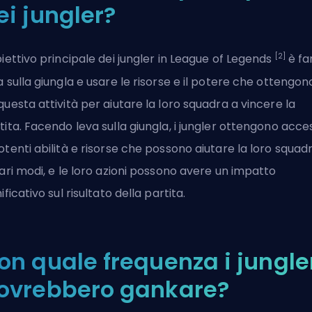
ei jungler?
[2]
biettivo principale dei jungler in League of Legends
è fa
a sulla giungla e usare le risorse e il potere che ottengon
questa attività per aiutare la loro squadra a vincere la
tita. Facendo leva sulla giungla, i jungler ottengono acce
otenti abilità e risorse che possono aiutare la loro squad
vari modi, e le loro azioni possono avere un impatto
nificativo sul risultato della partita.
on quale frequenza i jungle
ovrebbero gankare?