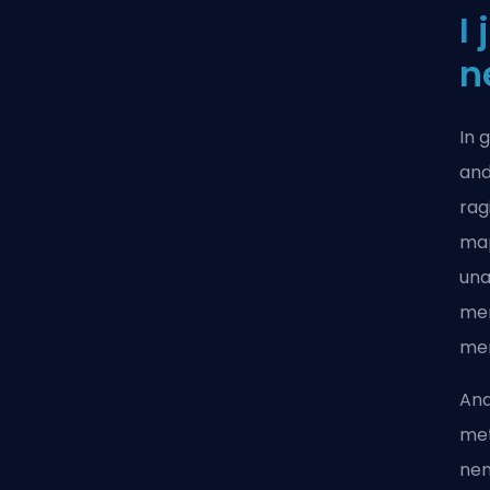
I
n
In 
and
rag
map
una
men
me
And
met
nem