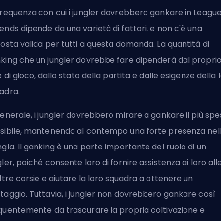
frequenza con cui i jungler dovrebbero gankare in League
ends dipende da una varietà di fattori, e non c'è una
posta valida per tutti a questa domanda. La quantità di
king che un jungler dovrebbe fare dipenderà dal propri
le di gioco, dallo stato della partita e dalle esigenze della 
adra.
generale, i jungler dovrebbero mirare a gankare il più spe
sibile, mantenendo al contempo una forte presenza nel
ngla. Il ganking è una parte importante del ruolo di un
gler, poiché consente loro di fornire assistenza ai loro all
altre corsie e aiutare la loro squadra a ottenere un
taggio. Tuttavia, i jungler non dovrebbero gankare così
quentemente da trascurare la propria coltivazione e