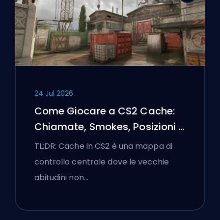
24 Jul 2026
Come Giocare a CS2 Cache:
Chiamate, Smokes, Posizioni e
Suggerimenti Premier
TL;DR: Cache in CS2 è una mappa di
controllo centrale dove le vecchie
abitudini non…