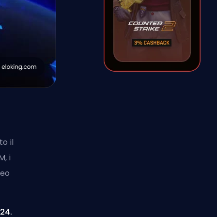
o il
, i
neo
024.