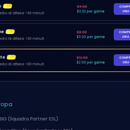
e
$4.00
COMP
$3.32 per game
ORA
io di attesa <30 minuti
me
$8.00
COMP
$3.00 per game
ORA
io di attesa <30 minuti
ite
$12.00
COMP
$2.50 per game
ORA
io di attesa <30 minuti
ropa
BIG (Squadra Partner ESL)