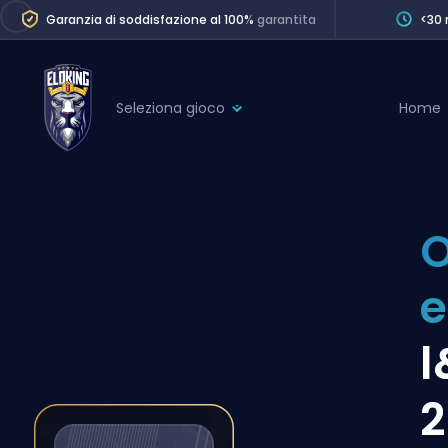
Garanzia di soddisfazione al 100%
garantita
<30 
Seleziona gioco
Home
League of Legends
League 
Marvel Rivals
SERVICES
Valorant
O
Division Boos
Dota 2
Placements
Counter-Strike
Wins
Overwatch 2
l
Coaching
Rocket League
2
Path of Exile 2
Teammate