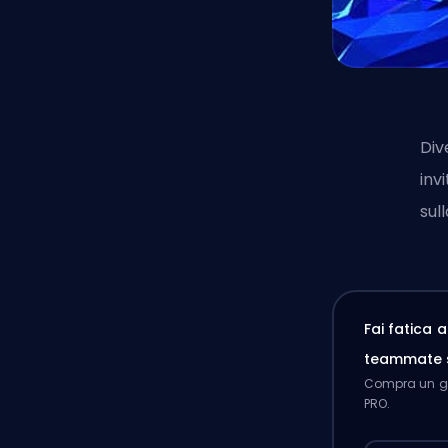
Div
inv
sul
Fai fatica 
teammate 
Compra un ga
PRO.