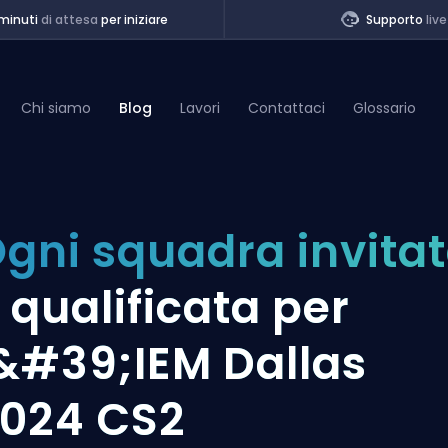
minuti
di attesa
per iniziare
Supporto
live
Chi siamo
Blog
Lavori
Contattaci
Glossario
of Legends
gni squadra invita
t
e
qualificata per
&#39;IEM Dallas
024 CS2