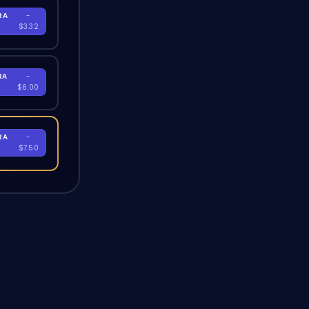
RA
-
$3.32
RA
-
$6.00
RA
-
$7.50