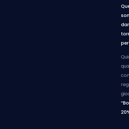
Que
son
dar
tor
per
Qui
qua
com
reg
gio
“Bo
20