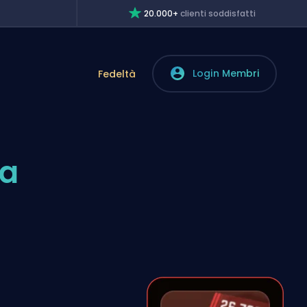
20.000+
clienti soddisfatti
Login Membri
Fedeltà
ta