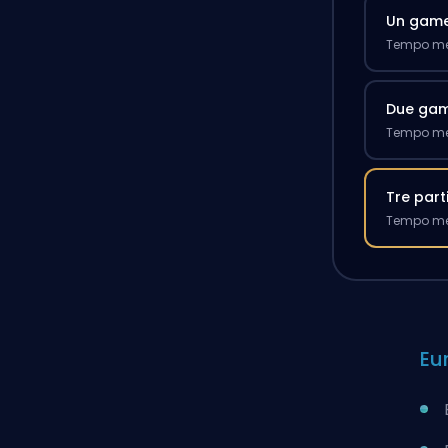
Un gam
Tempo med
Due ga
Tempo med
Tre part
Tempo med
Eu