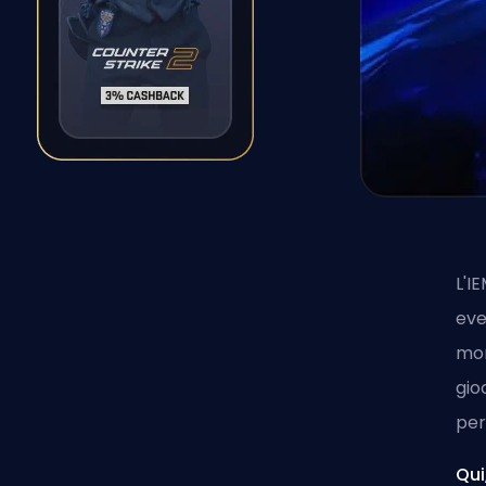
L'I
eve
mon
gio
per
Qui