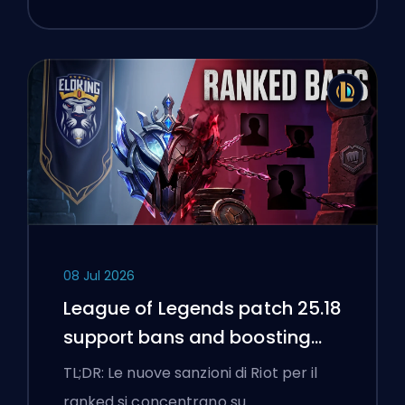
08 Jul 2026
League of Legends patch 25.18
support bans and boosting
flags
TL;DR: Le nuove sanzioni di Riot per il
ranked si concentrano su