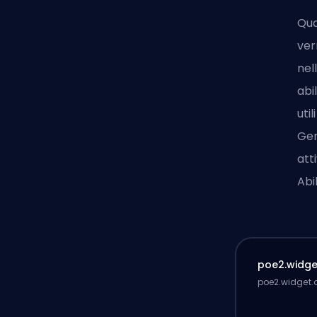
Qua
ver
nel
abi
uti
Gem
att
Abil
poe2.widget
poe2.widget.d