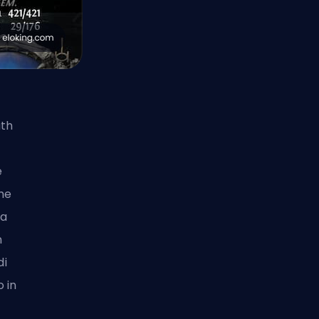
ath
e
mme
la
n
di
 in