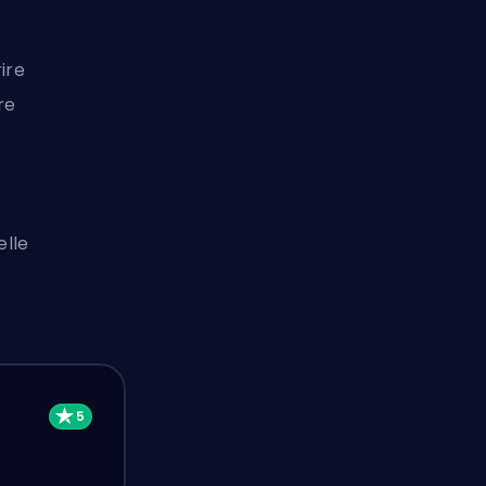
ire
re
elle