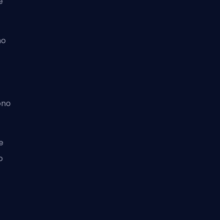
e
no
ono
e
o