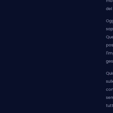
mon
del
Ogg
sap
Que
pos
l'i
gest
Qui
sul
con
sem
tut