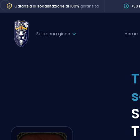
Garanzia di soddisfazione al 100%
garantita
<30 
Seleziona gioco
Home
League of Legends
League 
Marvel Rivals
SERVICES
Valorant
T
Division Boos
Dota 2
Placements
s
Counter-Strike
Wins
Overwatch 2
S
Coaching
Rocket League
T
Path of Exile 2
Teammate