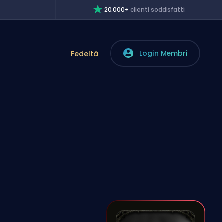
20.000+
clienti soddisfatti
Login Membri
Fedeltà
e