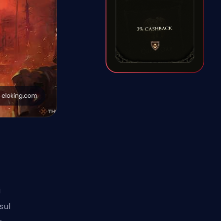
i
sul