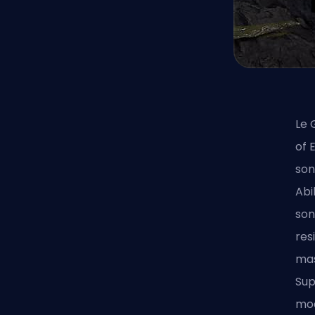
Le 
of 
son
Abi
son
res
mas
Sup
mod