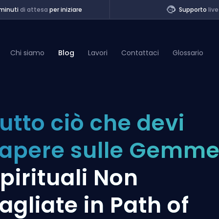
minuti
di attesa
per iniziare
Supporto
live
Chi siamo
Blog
Lavori
Contattaci
Glossario
of Legends
utto ciò che devi
t
apere sulle Gemm
pirituali Non
agliate in Path of