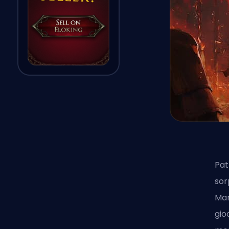
Pat
sor
Mar
gio