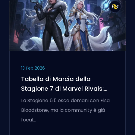
13 Feb 2026
Tabella di Marcia della
Stagione 7 di Marvel Rivals:
Black Cat, White Fox e l'Evento
La Stagione 6.5 esce domani con Elsa
Monsters Take Manhattan
Bloodstone, ma la community è già
focal…