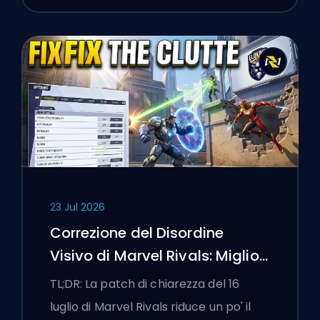
23 Jul 2026
Correzione del Disordine
Visivo di Marvel Rivals: Migliori
Impostazioni Competitive
TL;DR: La patch di chiarezza del 16
Dopo la Patch del 16 Luglio
luglio di Marvel Rivals riduce un po' il