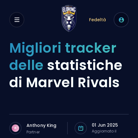
Fedeltà
Migliori tracker
delle
statistiche
di Marvel Rivals
01 Jun 2025
Anthony King
A
Aggiornato il
Partner