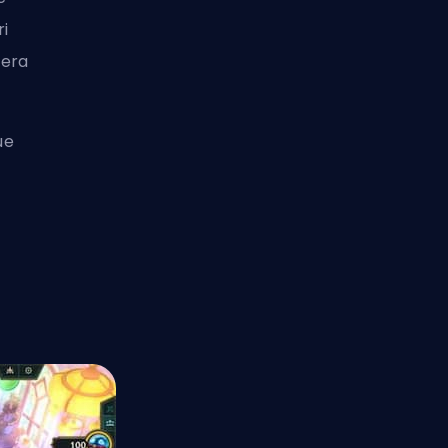
ri
dera
ue