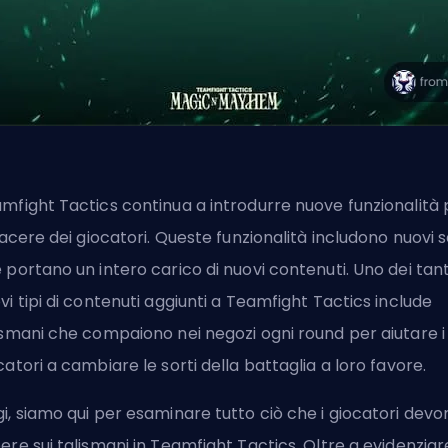
mfight Tactics continua a introdurre
nuove funzionalità
piacere dei giocatori. Queste funzionalità includono nuovi 
 portano un intero carico di nuovi contenuti. Uno dei tant
vi tipi di contenuti aggiunti a Teamfight Tactics include
ismani che compaiono nei negozi ogni round per aiutare i
catori a cambiare le sorti della battaglia a loro favore.
i, siamo qui per esaminare tutto ciò che i giocatori devo
ere sui talismani in
Teamfight Tactics
. Oltre a evidenziar