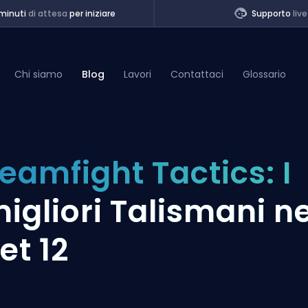
minuti
di attesa
per iniziare
Supporto
live
Chi siamo
Blog
Lavori
Contattaci
Glossario
of Legends
eamfight Tactics: I
t
igliori Talismani ne
et 12