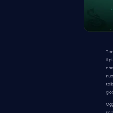
Tea
il 
che
nuo
tal
gio
Ogg
sap