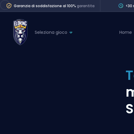
Garanzia di soddisfazione al 100%
garantita
<30 
Seleziona gioco
Home
League of Legends
League 
Marvel Rivals
SERVICES
Valorant
T
Division Boos
Dota 2
Placements
m
Counter-Strike
Wins
Overwatch 2
S
Coaching
Rocket League
Path of Exile 2
Teammate