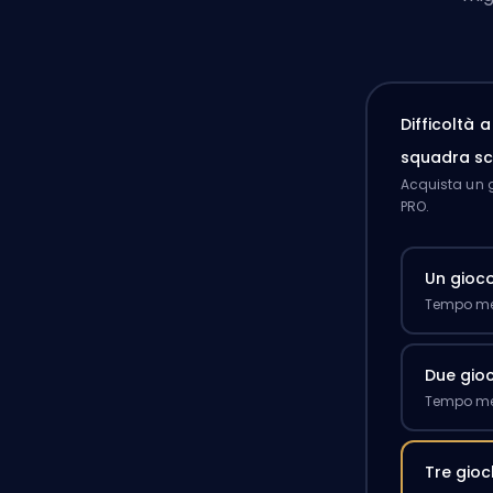
Difficoltà 
squadra sc
Acquista un g
PRO.
Un gioc
Tempo med
Due gioc
Tempo med
Tre gioc