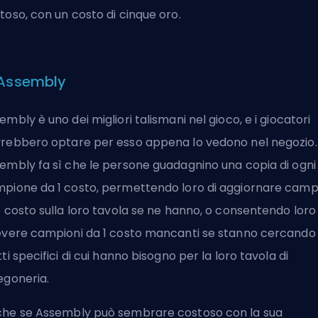
toso, con un costo di cinque oro.
 Assembly
embly è uno dei migliori talismani nel gioco, e i giocatori
rebbero optare per esso appena lo vedono nel negozio.
embly fa sì che le persone guadagnino una copia di ogni
pione da 1 costo, permettendo loro di aggiornare camp
1 costo sulla loro tavola se ne hanno, o consentendo loro 
evere campioni da 1 costo mancanti se stanno cercando
tti specifici di cui hanno bisogno per la loro tavola di
egoneria.
he se Assembly può sembrare costoso con la sua