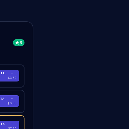
STA
-
A
$3.32
STA
-
A
$6.00
STA
-
A
$7.50