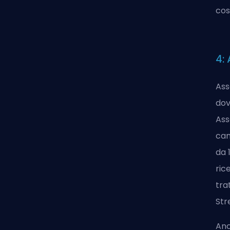
cos
4:
Ass
dov
Ass
cam
da 
ric
tra
Str
Anc