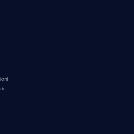
ioni
di