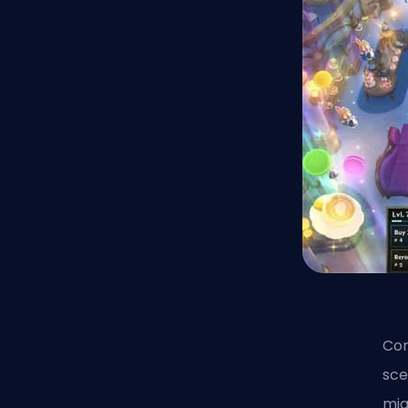
Con
sce
mig