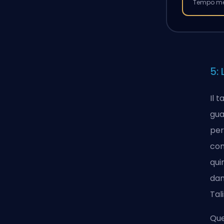
Tempo med
5:
Il 
gua
per
con
qui
dan
Tal
Que