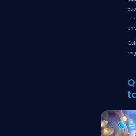
qua
con
un 
Qui
mig
Q
t