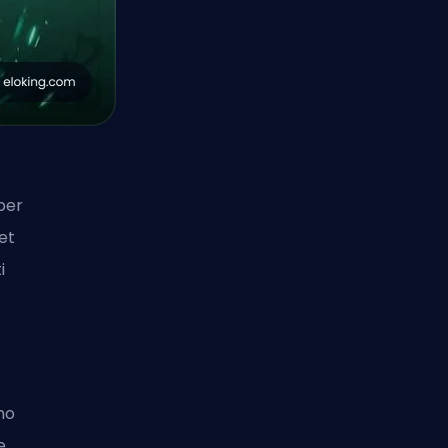
per
set
i
no
e