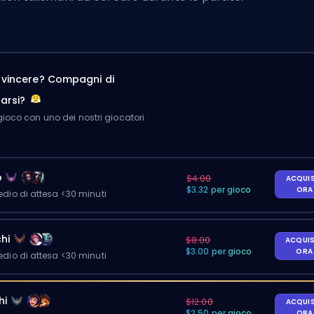
a vincere? Compagni di
arsi?
ioco con uno dei nostri giocatori
o
$4.00
ACQUI
$3.32 per gioco
OR
io di attesa <30 minuti
hi
$8.00
ACQUI
$3.00 per gioco
OR
io di attesa <30 minuti
hi
$12.00
ACQUI
$2.50 per gioco
OR