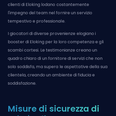
clienti di Eloking lodano costantemente
l'impegno del team nel fornire un servizio
tempestivo e professionale.
I giocatori di diverse provenienze elogiano i
booster di Eloking per la loro competenza e gli
scambi cortesi. Le testimonianze creano un
quadro chiaro di un fornitore di servizi che non
solo soddisfa, ma supera le aspettative della sua
clientela, creando un ambiente di fiducia e
soddisfazione.
Misure di sicurezza di