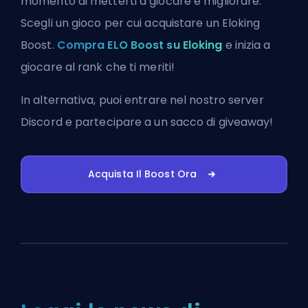
momento di metterti a giocare e migliorare.
Scegli un gioco per cui acquistare un Eloking
Boost.
Compra ELO Boost su Eloking
e inizia a
giocare al rank che ti meriti!
In alternativa, puoi
entrare nel nostro server
Discord
e partecipare a un sacco di giveaway!
Acquista Il Boost Ora