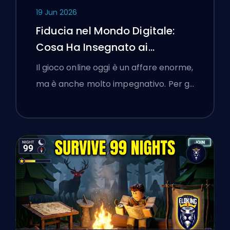
19 Jun 2026
Fiducia nel Mondo Digitale:
Cosa Ha Insegnato ai
Giocatori Polacchi Scegliere
Il gioco online oggi è un affare enorme,
una Piattaforma di Boosting
ma è anche molto impegnativo. Per g…
Riguardo alla Verifica dei
Servizi Online