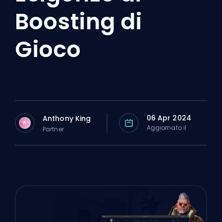
Boosting di
Gioco
06 Apr 2024
Anthony King
A
Aggiornato il
Partner