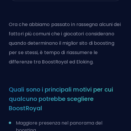
Ora che abbiamo passato in rassegna alcuni dei
fattori più comuni che i giocatori considerano
quando determinano il miglior sito di boosting
per se stessi, è tempo di riassumere le
differenze tra BoostRoyal ed Eloking.
Quali sono i principali motivi per cui
qualcuno potrebbe scegliere
BoostRoyal
Maggiore presenza nel panorama del
boosting