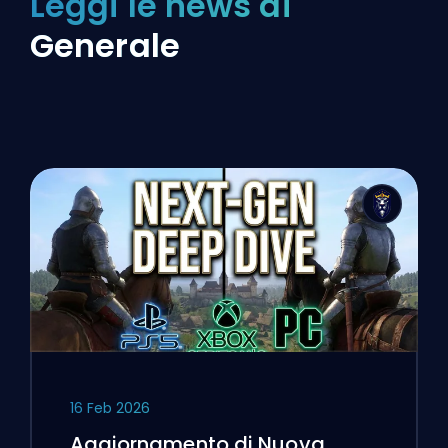
Leggi le news di
Generale
16 Feb 2026
Aggiornamento di Nuova