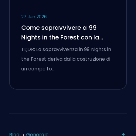
27 Jun 2026
Come sopravvivere a 99
Nights in the Forest con la
Bussola
TL;DR: La sopravvivenza in 99 Nights in
the Forest deriva dalla costruzione di
un campo fo…
Blog
Generale