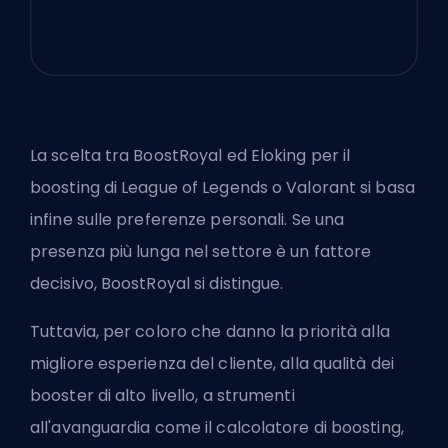
La scelta tra BoostRoyal ed Eloking per il
boosting di League of Legends o Valorant si basa
infine sulle preferenze personali. Se una
presenza più lunga nel settore è un fattore
decisivo, BoostRoyal si distingue.
Tuttavia, per coloro che danno la priorità alla
migliore esperienza del cliente, alla qualità dei
booster di alto livello, a strumenti
all'avanguardia come il calcolatore di boosting,