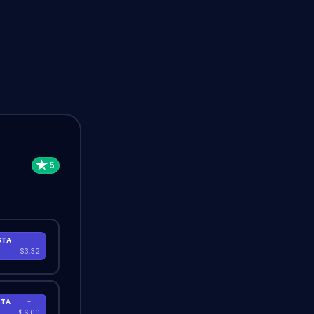
STA
-
A
$3.32
STA
-
A
$6.00