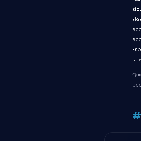
sic
Elo
eco
eco
Esp
che
Quin
boo
#