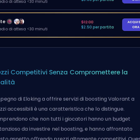
io di attesa <30 minuti
ite
$12.00
ACQUI
$2.50 per partita
OR
io di attesa <30 minuti
ezzi Competitivi Senza Compromettere la
alità
mpegno di Eloking a offrire servizi di boosting Valorant a
zzi accessibili è una caratteristica che lo distingue.
prendono che non tutti i giocatori hanno un budget
tanzioso da investire nel boosting, e hanno affrontato
sto aspetto offrendo prezzi altamente competitivi. Que