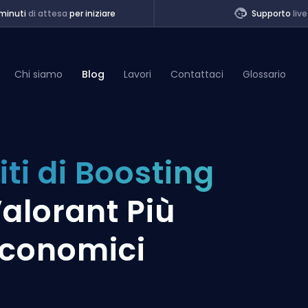
minuti
di attesa
per iniziare
Supporto
live
Chi siamo
Blog
Lavori
Contattaci
Glossario
of Legends
iti di Boosting
t
alorant Più
conomici