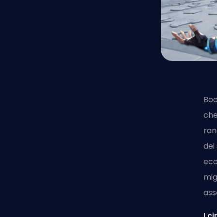
Boo
che
ran
dei
eco
mig
ass
I c