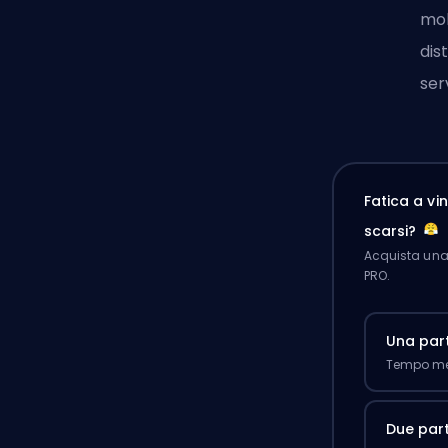
mol
dis
ser
Fatica a v
scarsi?
Acquista una 
PRO.
Una part
Tempo med
Due part