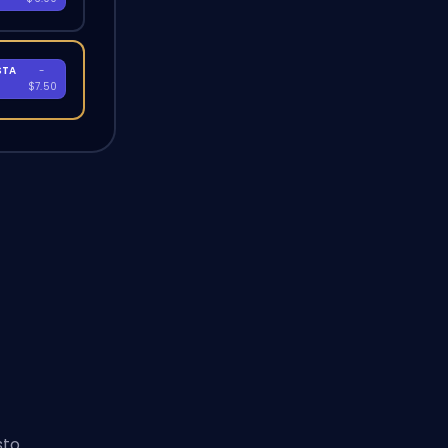
STA
-
A
$7.50
sto