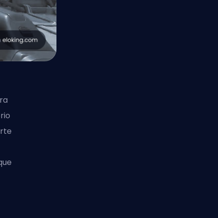
ra
rio
rte
que