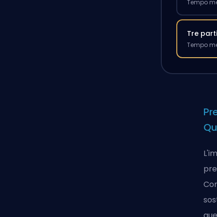
Tempo med
Tre part
Tempo med
Pr
Qu
L'i
pre
Com
sos
que