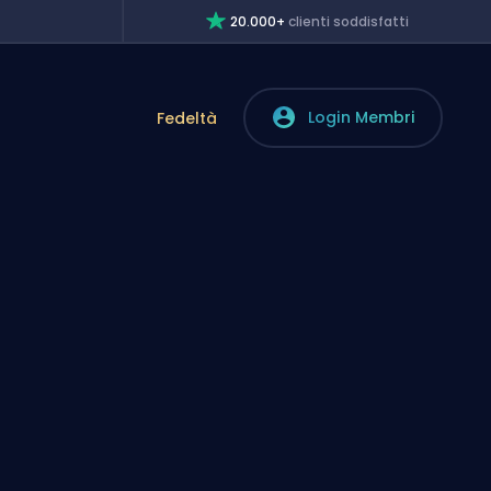
20.000+
clienti soddisfatti
Login Membri
Fedeltà