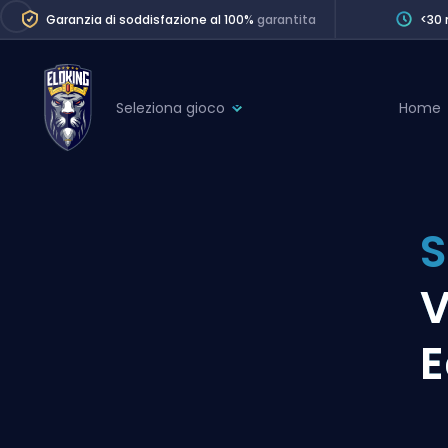
Garanzia di soddisfazione al 100%
garantita
<30 
Seleziona gioco
Home
League of Legends
League 
Marvel Rivals
SERVICES
Valorant
S
Division Boos
Dota 2
Placements
V
Counter-Strike
Wins
Overwatch 2
E
Coaching
Rocket League
Path of Exile 2
Teammate