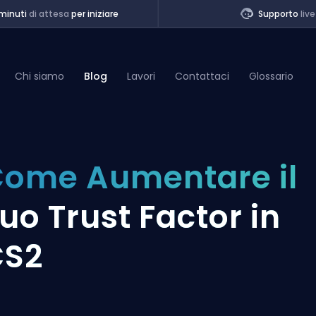
minuti
di attesa
per iniziare
Supporto
live
Chi siamo
Blog
Lavori
Contattaci
Glossario
of Legends
ome Aumentare il
t
uo Trust Factor in
CS2