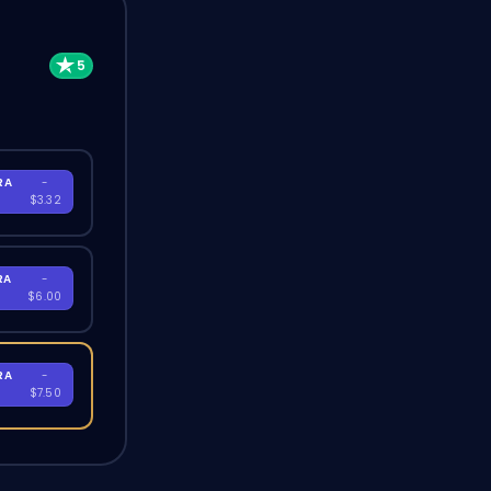
RA
-
$3.32
RA
-
$6.00
RA
-
$7.50