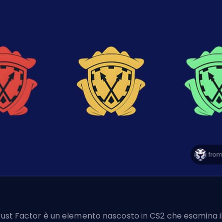
Trust Factor è un elemento nascosto in CS2 che esamina i