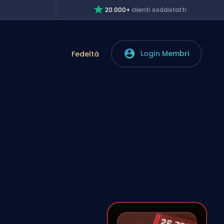
20.000+
clienti soddisfatti
Login Membri
Fedeltà