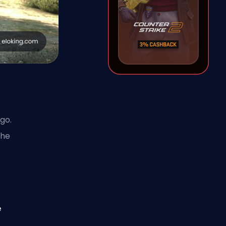
go.
che
e