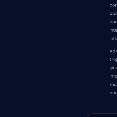
com
abb
com
int
inf
Ad 
tro
gio
imp
mat
ape