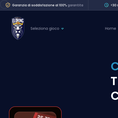
Garanzia di soddisfazione al 100%
garantita
<30 
Seleziona gioco
Home
League of Legends
League 
Marvel Rivals
SERVICES
Valorant
C
Division Boos
Dota 2
Placements
T
Counter-Strike
Wins
Overwatch 2
Coaching
Rocket League
Path of Exile 2
Teammate