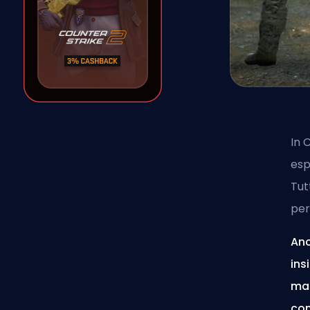
In 
esp
Tut
per
Anc
ins
mat
com