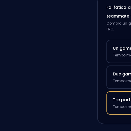
Fai fatica 
teammate 
Compra un ga
PRO.
Un gam
Tempo med
Due ga
Tempo med
Tre part
Tempo med