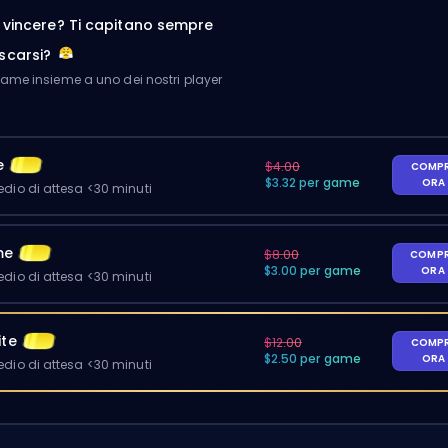
a vincere? Ti capitano sempre
scarsi?
me insieme a uno dei nostri player
e
$4.00
COMP
$3.32 per game
ORA
io di attesa <30 minuti
me
$8.00
COMP
$3.00 per game
ORA
io di attesa <30 minuti
ite
$12.00
COMP
$2.50 per game
ORA
io di attesa <30 minuti