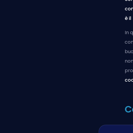
com
è i
In 
com
buo
non
pro
cod
C