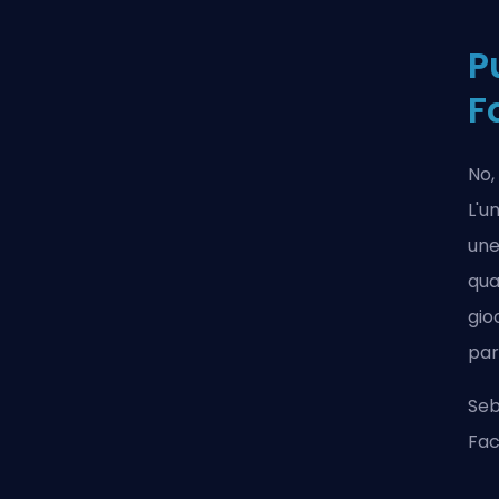
P
F
No,
L'u
une
qua
gio
par
Seb
Fac