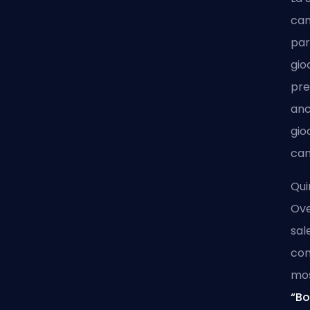
cam
par
gio
pr
anc
gio
cam
Qui
Ove
sal
con
mos
“Bo