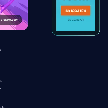
o
.
ua
o
nde