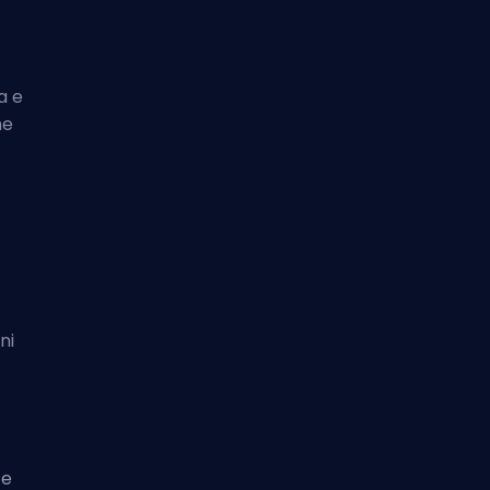
a e
he
ni
 e