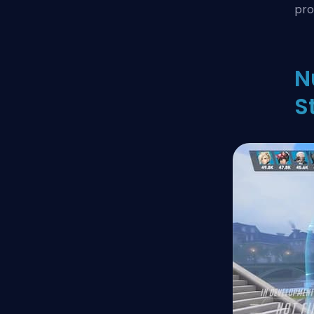
pro
N
S