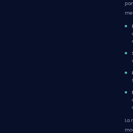
par
men
La 
mod