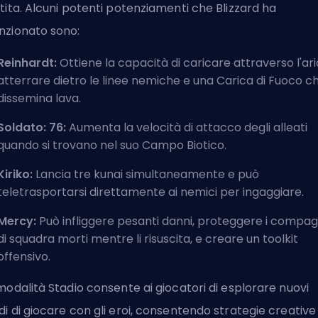
tita. Alcuni potenti potenziamenti che Blizzard ha
zionato sono:
Reinhardt:
Ottiene la capacità di caricare attraverso l'ari
atterrare dietro le linee nemiche e una Carica di Fuoco c
dissemina lava.
Soldato: 76:
Aumenta la velocità di attacco degli alleati
quando si trovano nel suo Campo Biotico.
Kiriko:
Lancia tre kunai simultaneamente e può
teletrasportarsi direttamente ai nemici per ingaggiare.
Mercy:
Può infliggere pesanti danni, proteggere i compag
di squadra morti mentre li risuscita, e creare un toolkit
offensivo.
modalità Stadio consente ai giocatori di esplorare nuovi
i di giocare con gli eroi, consentendo strategie creative