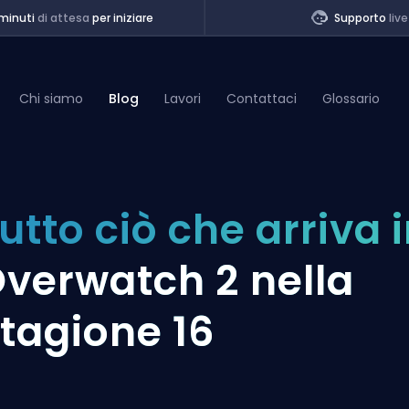
minuti
di attesa
per iniziare
Supporto
live
Chi siamo
Blog
Lavori
Contattaci
Glossario
of Legends
utto ciò che arriva 
t
verwatch 2 nella
tagione 16