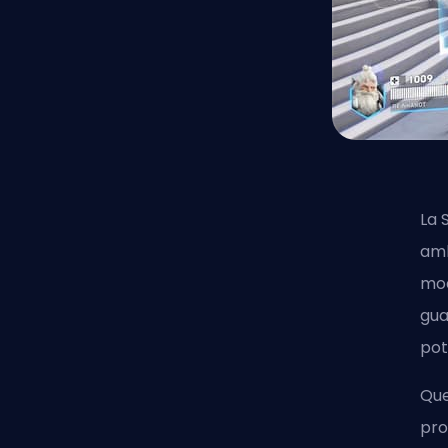
La 
amb
mod
gua
pot
Que
pro