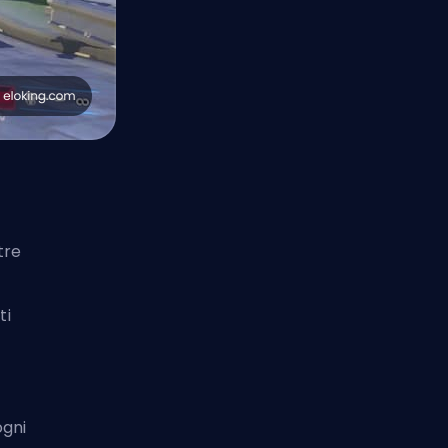
tre
ti
ogni