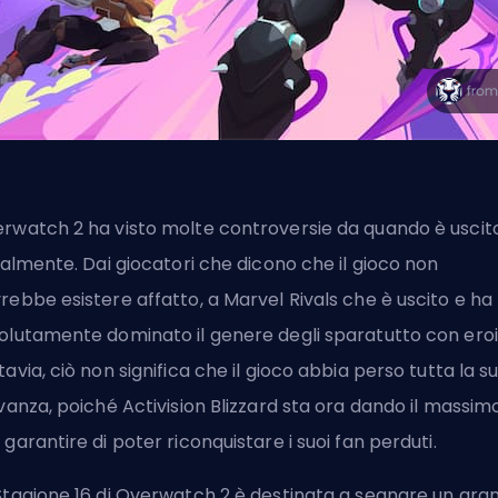
rwatch 2 ha visto molte controversie da quando è uscit
zialmente. Dai giocatori che dicono che il gioco non
rebbe esistere affatto, a
Marvel Rivals
che è uscito e ha
olutamente dominato il genere degli sparatutto con eroi
tavia, ciò non significa che il gioco abbia perso tutta la s
evanza, poiché Activision Blizzard sta ora dando il massim
 garantire di poter riconquistare i suoi fan perduti.
Stagione 16 di Overwatch 2 è destinata a segnare un gra