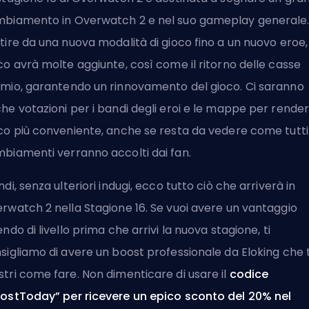
biamento in Overwatch 2 e nel suo gameplay generale.
tire da una nuova modalità di gioco fino a un nuovo eroe, 
co avrà molte aggiunte, così come il
ritorno delle casse
emio
, garantendo un rinnovamento del gioco. Ci saranno
he votazioni per i bandi degli eroi e le mappe per rendere
co più conveniente, anche se resta da vedere come tutti 
biamenti verranno accolti dai fan.
ndi, senza ulteriori indugi, ecco tutto ciò che arriverà in
rwatch 2 nella
Stagione
16. Se vuoi avere un vantaggio
endo di livello prima che arrivi la nuova stagione, ti
sigliamo di avere un
boost professionale da Eloking
che t
tri come fare. Non dimenticare di usare il
codice
ostToday” per ricevere un epico sconto del 20% nel