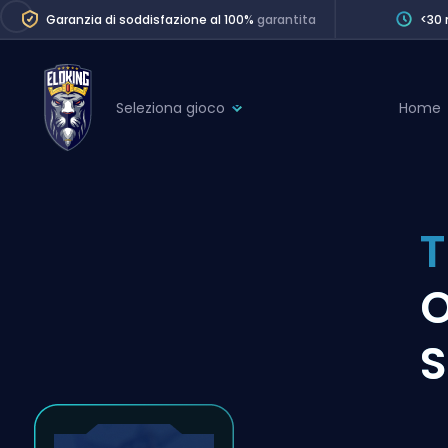
Garanzia di soddisfazione al 100%
garantita
<30 
Seleziona gioco
Home
League of Legends
League 
Marvel Rivals
SERVICES
Valorant
T
Division Boos
Dota 2
Placements
O
Counter-Strike
Wins
Overwatch 2
S
Coaching
Rocket League
Path of Exile 2
Teammate