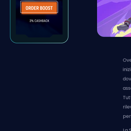
Ove
ini
dov
ass
Tut
ril
per
La 