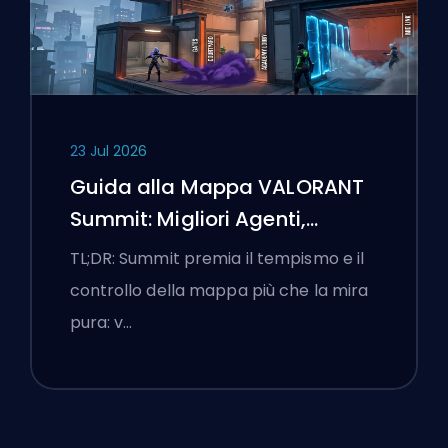
23 Jul 2026
Guida alla Mappa VALORANT
Summit: Migliori Agenti,
Chiamate e Fumogeni
TL;DR: Summit premia il tempismo e il
controllo della mappa più che la mira
pura: v…