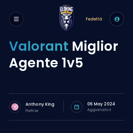
Fedeltà
Valorant
Miglior
Agente 1v5
06 May 2024
Anthony King
A
Aggiornato il
Partner