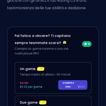
giocare con gli amici, il tuo Rating CS è una
testimonianza delle tue abilità e dedizione.
Fai fatica a vincere? Ti capitano
sempre teammate scarsi?
Compra un game insieme a uno dei
nostri player PRO.
Un game
Tempo medio di attesa <30 minuti
$4.00
COMPRA
-
$3.32 per game
ORA
$3.32
Due game