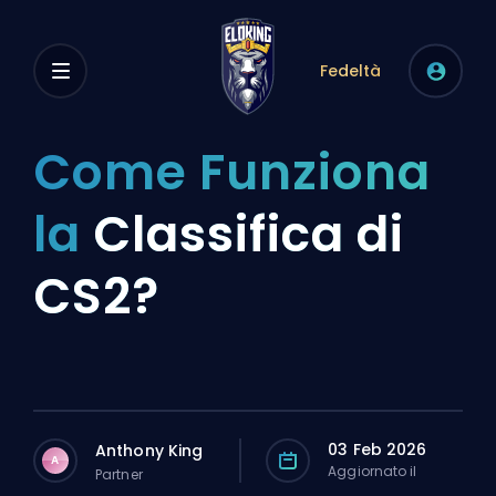
Fedeltà
Come Funziona
la
Classifica di
CS2?
03 Feb 2026
Anthony King
A
Aggiornato il
Partner