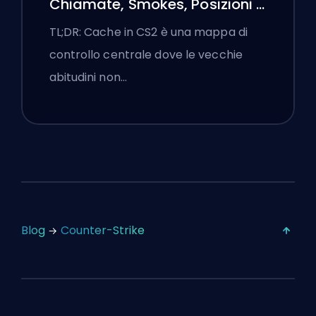
Chiamate, Smokes, Posizioni e
Suggerimenti Premier
TL;DR: Cache in CS2 è una mappa di
controllo centrale dove le vecchie
abitudini non…
Blog
Counter-Strike