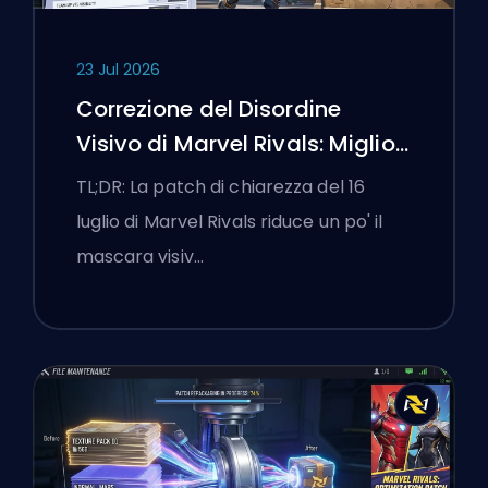
23 Jul 2026
Correzione del Disordine
Visivo di Marvel Rivals: Migliori
Impostazioni Competitive
TL;DR: La patch di chiarezza del 16
Dopo la Patch del 16 Luglio
luglio di Marvel Rivals riduce un po' il
mascara visiv…