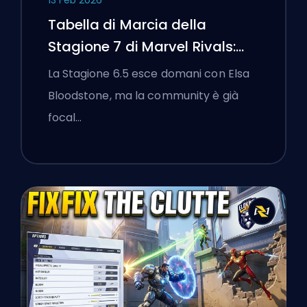
13 Feb 2026
Tabella di Marcia della
Stagione 7 di Marvel Rivals:
Black Cat, White Fox e l'Evento
La Stagione 6.5 esce domani con Elsa
Monsters Take Manhattan
Bloodstone, ma la community è già
focal…