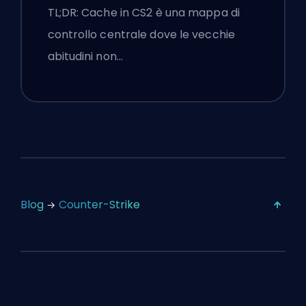
Suggerimenti Premier
TL;DR: Cache in CS2 è una mappa di
controllo centrale dove le vecchie
abitudini non…
Blog
Counter-Strike