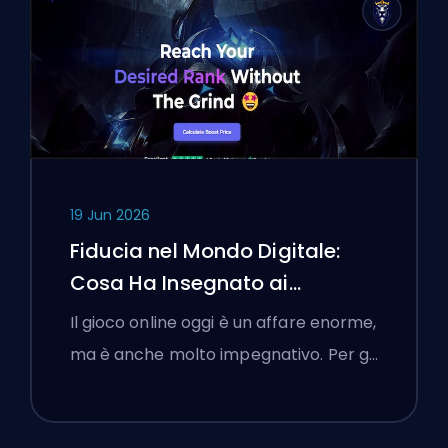
19 Jun 2026
Fiducia nel Mondo Digitale:
Cosa Ha Insegnato ai
Giocatori Polacchi Scegliere
Il gioco online oggi è un affare enorme,
una Piattaforma di Boosting
ma è anche molto impegnativo. Per g…
Riguardo alla Verifica dei
Servizi Online