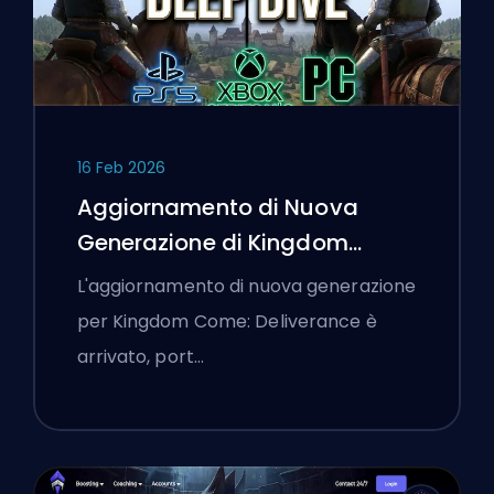
16 Feb 2026
Aggiornamento di Nuova
Generazione di Kingdom
Come: Deliverance: Un'Analisi
L'aggiornamento di nuova generazione
Approfondita
per Kingdom Come: Deliverance è
arrivato, port…