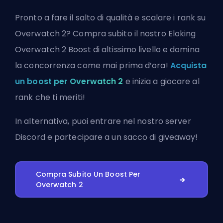
Pronto a fare il salto di qualità e scalare i rank su
Overwatch 2? Compra subito il nostro Eloking
Overwatch 2 Boost di altissimo livello e domina
la concorrenza come mai prima d’ora!
Acquista
un boost per Overwatch 2
e inizia a giocare al
rank che ti meriti!
In alternativa, puoi
entrare nel nostro server
Discord
e partecipare a un sacco di giveaway!
Compra Subito Un Boost Per
Overwatch 2