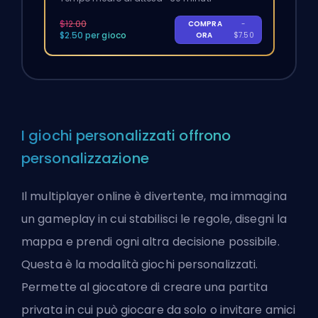
$12.00
COMPRA
-
$2.50 per gioco
ORA
$7.50
I giochi personalizzati offrono
personalizzazione
Il multiplayer online è divertente, ma immagina
un gameplay in cui stabilisci le regole, disegni la
mappa e prendi ogni altra decisione possibile.
Questa è la modalità giochi personalizzati.
Permette al giocatore di creare una partita
privata in cui può giocare da solo o invitare amici