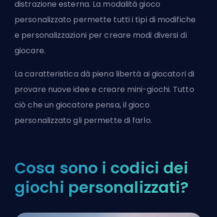
distrazione esterna. La modalità gioco
personalizzato permette tutti i tipi di modifiche
e personalizzazioni per creare modi diversi di
giocare.
La caratteristica dà piena libertà ai giocatori di
provare nuove idee e creare mini-giochi. Tutto
ciò che un giocatore pensa, il gioco
personalizzato gli permette di farlo.
Cosa sono i codici dei
giochi personalizzati?