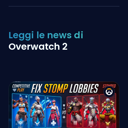
Leggi le news di
Overwatch 2