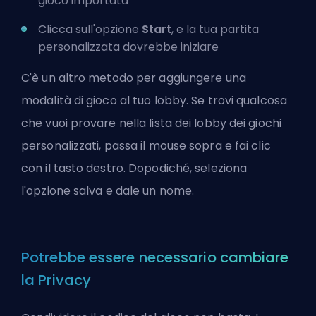
gioco importata
Clicca sull'opzione
Start
, e la tua partita
personalizzata dovrebbe iniziare
C'è un altro metodo per aggiungere una
modalità di gioco al tuo lobby. Se trovi qualcosa
che vuoi provare nella lista dei lobby dei giochi
personalizzati, passa il mouse sopra e fai clic
con il tasto destro. Dopodiché, seleziona
l'opzione salva e dale un nome.
Potrebbe essere necessario cambiare
la Privacy