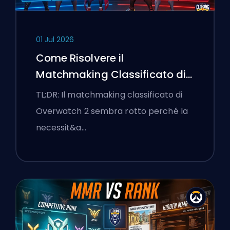
01 Jul 2026
Come Risolvere il
Matchmaking Classificato di
Overwatch 2 e le Lobby a
TL;DR: Il matchmaking classificato di
Senso Unico
Overwatch 2 sembra rotto perché la
necessit&a…