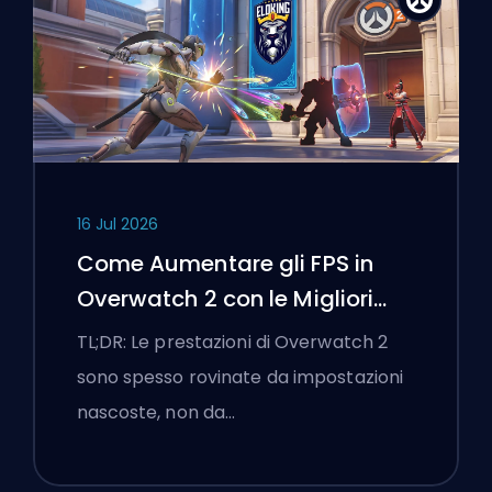
16 Jul 2026
Come Aumentare gli FPS in
Overwatch 2 con le Migliori
Impostazioni
TL;DR: Le prestazioni di Overwatch 2
sono spesso rovinate da impostazioni
nascoste, non da…