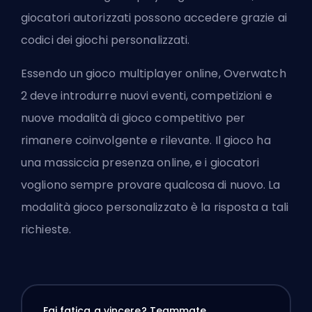
giocatori autorizzati possono accedere grazie ai
codici dei giochi personalizzati.
Essendo un gioco multiplayer online, Overwatch
2 deve introdurre nuovi eventi, competizioni e
nuove modalità di gioco competitivo per
rimanere coinvolgente e rilevante. Il gioco ha
una massiccia presenza online, e i giocatori
vogliono sempre provare qualcosa di nuovo. La
modalità gioco personalizzato è la risposta a tali
richieste.
Fai fatica a vincere? Teammate