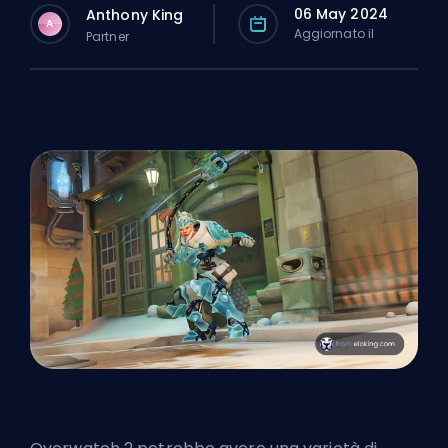
06 May 2024
Anthony King
A
Aggiornato il
Partner