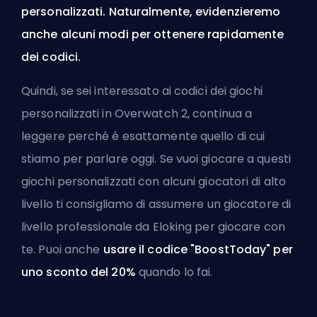
personalizzati. Naturalmente, evidenzieremo
anche alcuni modi per ottenere rapidamente
dei codici.
Quindi, se sei interessato ai codici dei giochi
personalizzati in Overwatch 2, continua a
leggere perché è esattamente quello di cui
stiamo per parlare oggi. Se vuoi giocare a questi
giochi personalizzati con alcuni giocatori di alto
livello ti consigliamo di
assumere un giocatore di
livello professionale da Eloking
per giocare con
te. Puoi anche
usare il codice "BoostToday" per
uno sconto del 20%
quando lo fai.