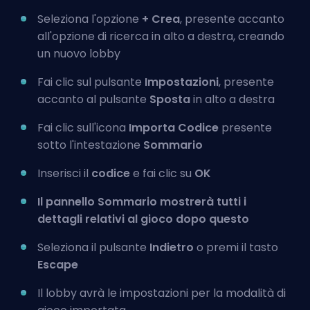
Seleziona l'opzione
+ Crea
, presente accanto
all'opzione di ricerca in alto a destra, creando
un nuovo lobby
Fai clic sul pulsante
Impostazioni
, presente
accanto al pulsante
Sposta
in alto a destra
Fai clic sull'icona
Importa Codice
presente
sotto l'intestazione
Sommario
Inserisci il
codice
e fai clic su
OK
Il pannello Sommario mostrerà tutti i
dettagli relativi al gioco dopo questo
Seleziona il pulsante
Indietro
o premi il tasto
Escape
Il lobby avrà le impostazioni per la modalità di