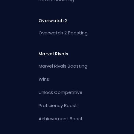
Overwatch 2
Overwatch 2 Boosting
Marvel Rivals
Marvel Rivals Boosting
Wins
Unlock Competitive
Proficiency Boost
Achievement Boost