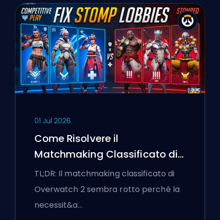
01 Jul 2026
Come Risolvere il
Matchmaking Classificato di
Overwatch 2 e le Lobby a
TL;DR: Il matchmaking classificato di
Senso Unico
Overwatch 2 sembra rotto perché la
necessit&a…