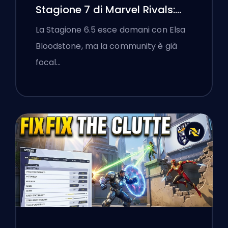
Stagione 7 di Marvel Rivals:
Black Cat, White Fox e l'Evento
La Stagione 6.5 esce domani con Elsa
Monsters Take Manhattan
Bloodstone, ma la community è già
focal…