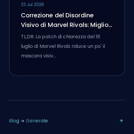
23 Jul 2026
Correzione del Disordine
Visivo di Marvel Rivals: Migliori
Impostazioni Competitive
TL;DR: La patch di chiarezza del 16
Dopo la Patch del 16 Luglio
luglio di Marvel Rivals riduce un po' il
mascara visiv…
Blog
Generale