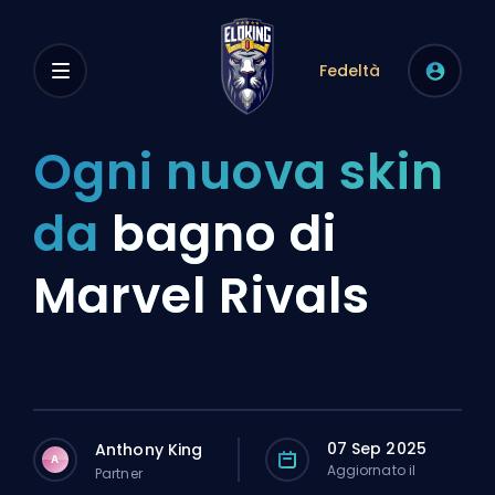
Fedeltà
Ogni nuova skin
da
bagno di
Marvel Rivals
07 Sep 2025
Anthony King
A
Aggiornato il
Partner