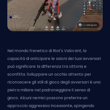
Nel mondo frenetico di
Riot's
Valorant, la
capacità di anticipare le azioni dei tuoi avversari
può significare la differenza tra vittoria e
sconfitta. Sviluppare un occhio attento per
riconoscere gli stili di gioco degli avversari è una
pietra miliare nel padroneggiare il senso di
gioco. Alcuni nemici possono preferire un
approccio aggressivo incessante, spingendo