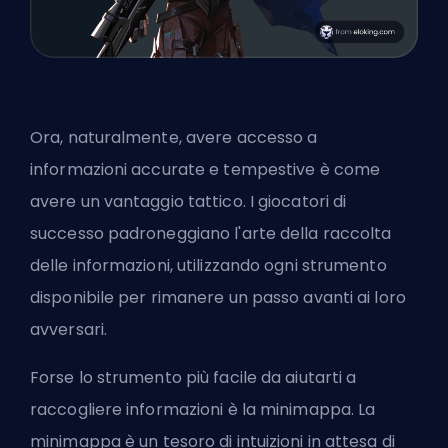
Ora, naturalmente, avere accesso a
informazioni accurate e tempestive è come
avere un vantaggio tattico. I giocatori di
successo padroneggiano l'arte della raccolta
delle informazioni, utilizzando ogni strumento
disponibile per rimanere un passo avanti ai loro
avversari.
Forse lo strumento più facile da aiutarti a
raccogliere informazioni è la minimappa. La
minimappa è un tesoro di intuizioni in attesa di