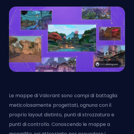
Le mappe di Valorant sono campi di battaglia
meticolosamente progettati, ognuna con il
proprio layout distinto, punti di strozzatura e
punti di controllo. Conoscendo le mappe a
menadito, sei attrezzato per prevedere i