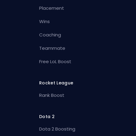
Placement
Wins
Coaching
Teammate
Free LoL Boost
Rocket League
Rank Boost
Dota 2
Dota 2 Boosting