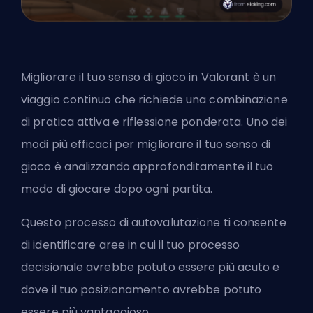
Migliorare il tuo senso di gioco in Valorant è un
viaggio continuo che richiede una combinazione
di pratica attiva e riflessione ponderata. Uno dei
modi più efficaci per migliorare il tuo senso di
gioco è analizzando approfonditamente il tuo
modo di giocare dopo ogni partita.
Questo processo di autovalutazione ti consente
di identificare aree in cui il tuo processo
decisionale avrebbe potuto essere più acuto e
dove il tuo posizionamento avrebbe potuto
essere più vantaggioso.