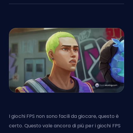
I giochi FPS non sono facili da giocare, questo è
certo. Questo vale ancora di più per i giochi FPS