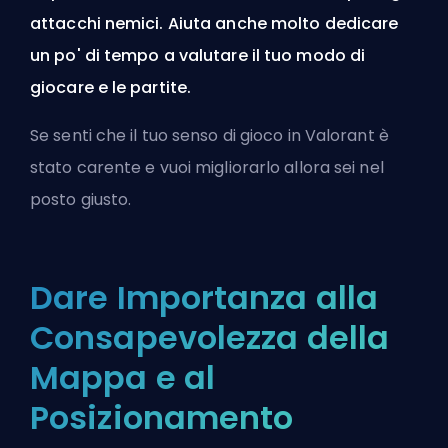
attacchi nemici. Aiuta anche molto dedicare
un po' di tempo a valutare il tuo modo di
giocare e le partite.
Se senti che il tuo senso di gioco in Valorant è
stato carente e vuoi migliorarlo allora sei nel
posto giusto.
Dare Importanza alla
Consapevolezza della
Mappa e al
Posizionamento