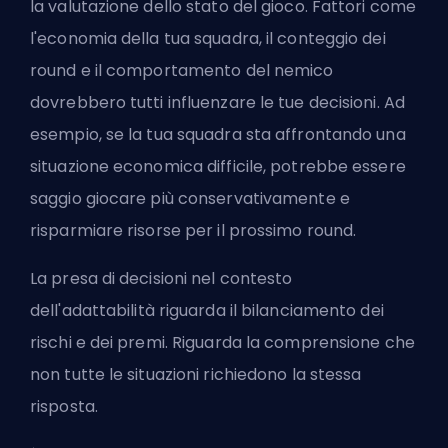
la valutazione dello stato del gioco. Fattori come
l'economia della tua squadra, il conteggio dei
round e il comportamento del nemico
dovrebbero tutti influenzare le tue decisioni. Ad
esempio, se la tua squadra sta affrontando una
situazione economica difficile, potrebbe essere
saggio giocare più conservativamente e
risparmiare risorse per il prossimo round.
La presa di decisioni nel contesto
dell'adattabilità riguarda il bilanciamento dei
rischi e dei premi. Riguarda la comprensione che
non tutte le situazioni richiedono la stessa
risposta.