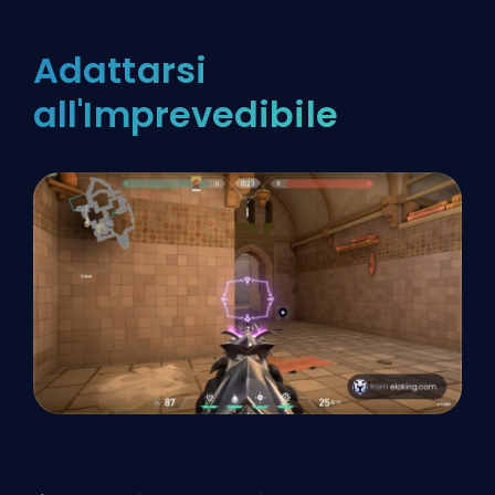
Adattarsi
all'Imprevedibile