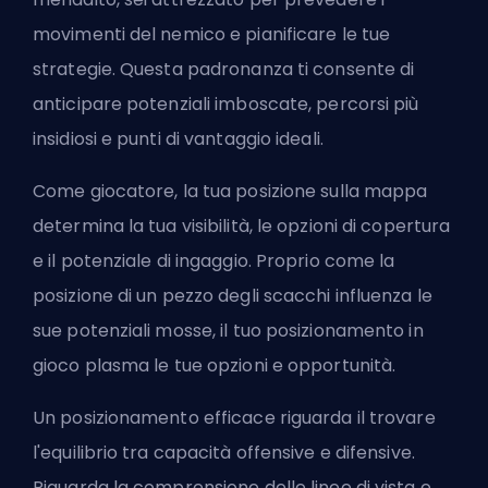
movimenti del nemico e pianificare le tue
strategie. Questa padronanza ti consente di
anticipare potenziali imboscate, percorsi più
insidiosi e punti di vantaggio ideali.
Come giocatore, la tua posizione sulla mappa
determina la tua visibilità, le opzioni di copertura
e il potenziale di ingaggio. Proprio come la
posizione di un pezzo degli scacchi influenza le
sue potenziali mosse, il tuo posizionamento in
gioco plasma le tue opzioni e opportunità.
Un posizionamento efficace riguarda il trovare
l'equilibrio tra capacità offensive e difensive.
Riguarda la comprensione delle linee di vista e