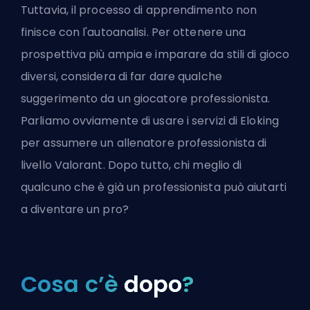
Tuttavia, il processo di apprendimento non
finisce con l'autoanalisi. Per ottenere una
prospettiva più ampia e imparare da stili di gioco
diversi, considera di far dare qualche
suggerimento da un giocatore professionista.
Parliamo ovviamente di usare i servizi di Eloking
per
assumere un allenatore professionista di
livello Valorant
. Dopo tutto, chi meglio di
qualcuno che è già un professionista può aiutarti
a diventare un pro?
Cosa c’è
dopo
?