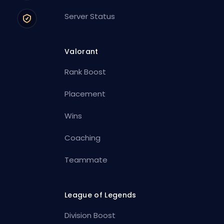
Server Status
Valorant
Rank Boost
Placement
Wins
Coaching
Teammate
League of Legends
Division Boost