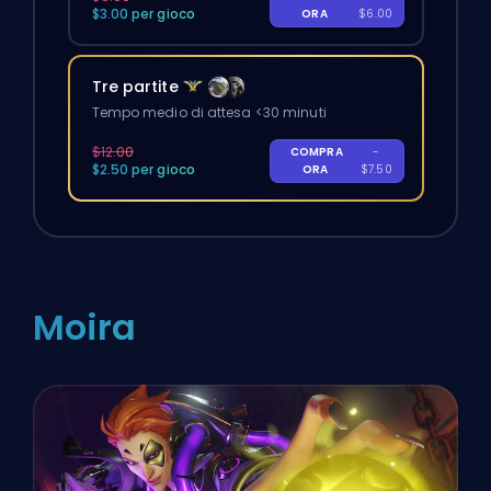
$3.00 per gioco
ORA
$6.00
Tre partite
Tempo medio di attesa <30 minuti
$12.00
COMPRA
-
$2.50 per gioco
ORA
$7.50
Moira