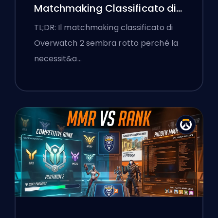
Matchmaking Classificato di
Overwatch 2 e le Lobby a
TL;DR: Il matchmaking classificato di
Senso Unico
Overwatch 2 sembra rotto perché la
necessit&a…